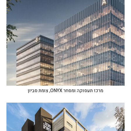
מרכז תעסוקה ומסחר ONYX, צומת סביון