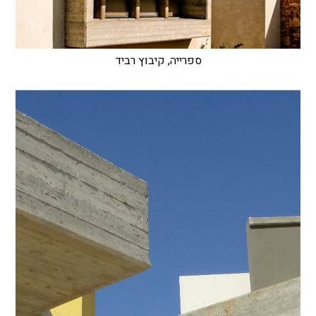
ספרייה, קיבוץ רביד