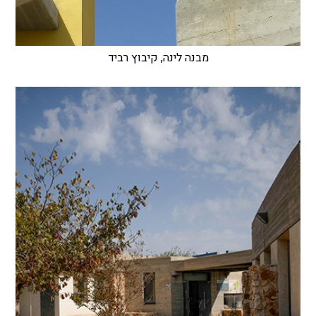
מבנה לינה, קיבוץ רביד