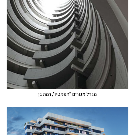
מגדל מגורים "הפאטיו", רמת גן