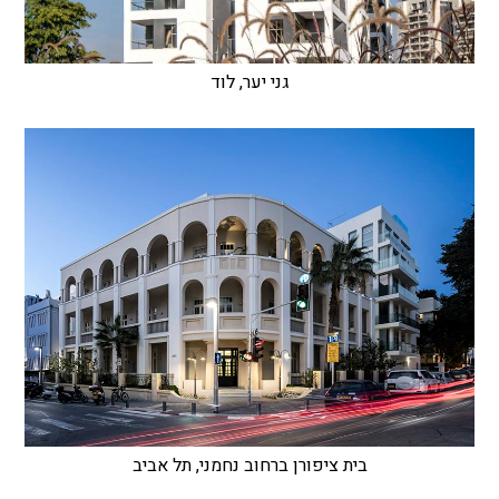
גני יער, לוד
בית ציפורן ברחוב נחמני, תל אביב