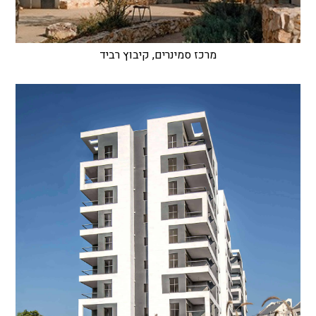
מרכז סמינרים, קיבוץ רביד