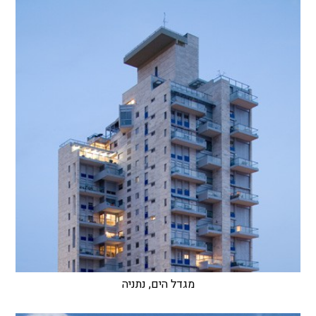
מגדל הים, נתניה