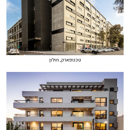
טכנופארק, חולון