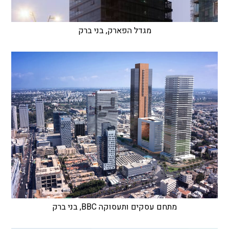
מגדל הפארק, בני ברק
מתחם עסקים ותעסוקה BBC, בני ברק