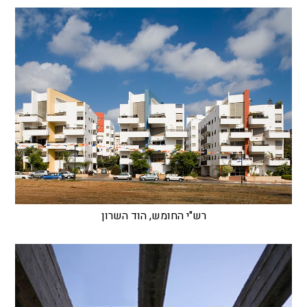
רש"י החומש, הוד השרון