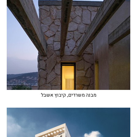
מבנה משרדים, קיבוץ אשבל