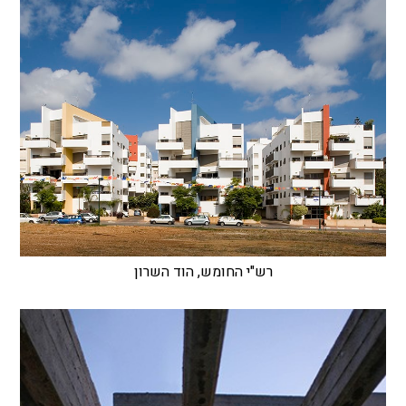
רש"י החומש, הוד השרון