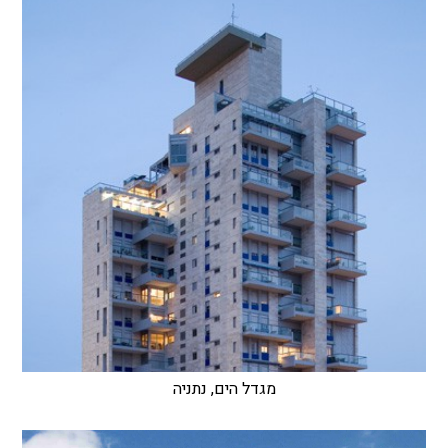
מגדל הים, נתניה