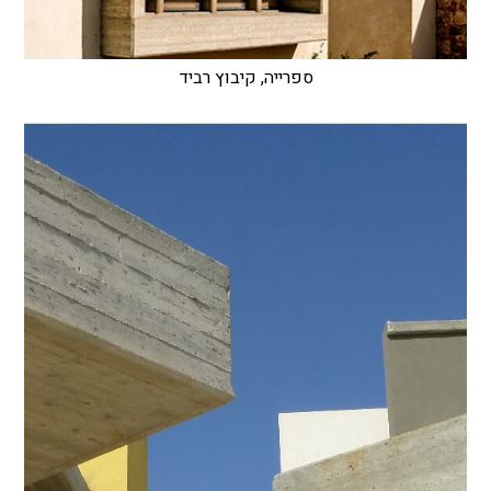
ספרייה, קיבוץ רביד