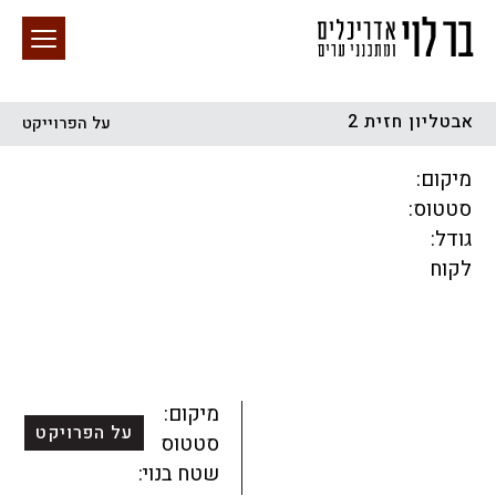
אבטליון חזית 2
על הפרוייקט
חיפוש באתר
מיקום:
סטטוס:
גודל:
לקוח
הכל
התחדשות עירונית
מגדלים
מגורים
מסחר ומשרדים
ציבורי
קהילתי
תכנון עירוני
לפי מיקום
מיקום:
על הפרויקט
סטטוס:
שטח בנוי: