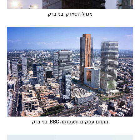
מגדל הפארק, בני ברק
מתחם עסקים ותעסוקה BBC, בני ברק