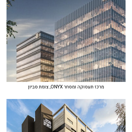
מרכז תעסוקה ומסחר ONYX, צומת סביון