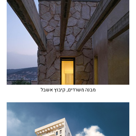
מבנה משרדים, קיבוץ אשבל