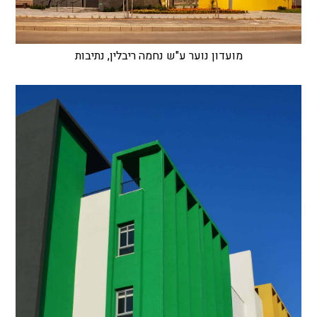
מועדון נוער ע"ש נחמה ריבלין, נתיבות