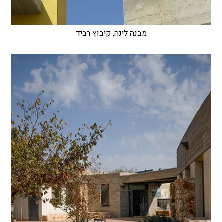
מבנה לינה, קיבוץ רביד