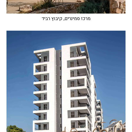
מרכז סמינרים, קיבוץ רביד