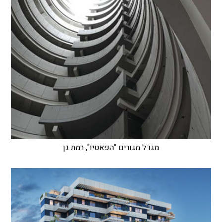
מגדל מגורים "הפאטיו", רמת גן