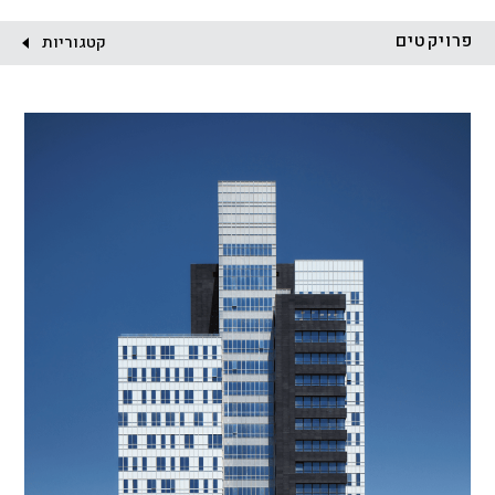
לקוח:
פרויקטים
קטגוריות
הכל
התחדשות עירונית
מגדלים
מגורים
מסחר ומשרדים
ציבורי