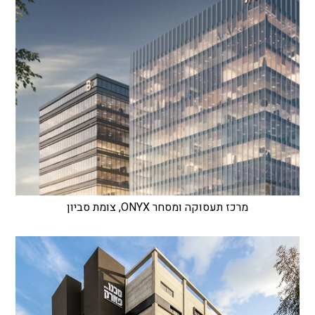
מרכז תעסוקה ומסחר ONYX, צומת סביון