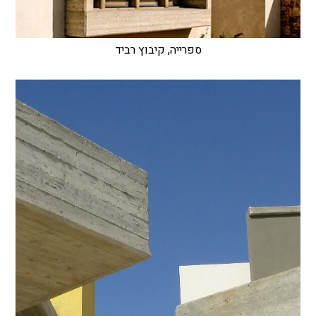
ספרייה, קיבוץ רביד