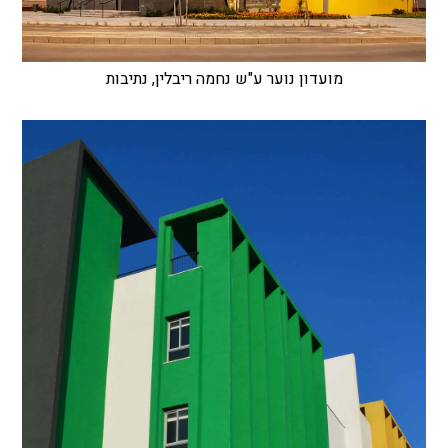
מועדון נוער ע"ש נחמה ריבלין, נתיבות