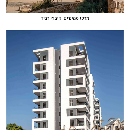
מרכז סמינרים, קיבוץ רביד