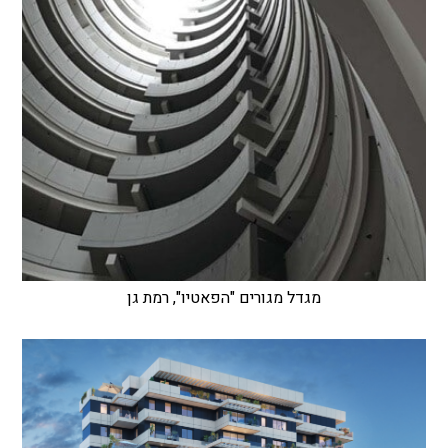
מגדל מגורים "הפאטיו", רמת גן