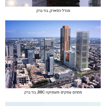
מגדל הפארק, בני ברק
מתחם עסקים ותעסוקה BBC, בני ברק