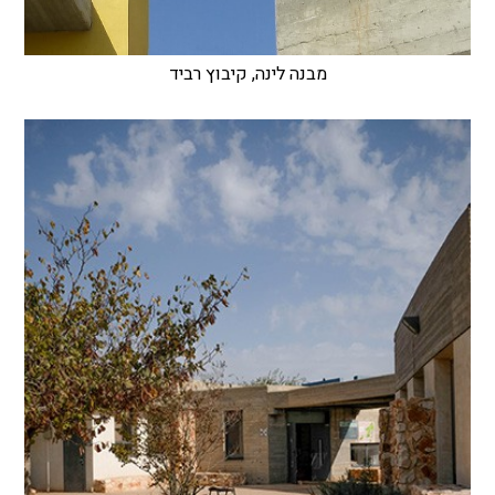
מבנה לינה, קיבוץ רביד