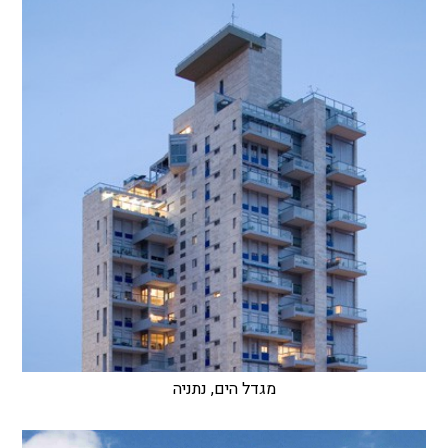
מגדל הים, נתניה