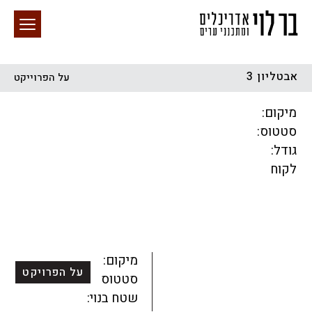
אבטליון 3
על הפרוייקט
חיפוש באתר
מיקום:
סטטוס:
גודל:
לקוח
הכל
התחדשות עירונית
מגדלים
מגורים
מסחר ומשרדים
ציבורי
קהילתי
תכנון עירוני
לפי מיקום
מיקום:
על הפרויקט
סטטוס:
שטח בנוי: