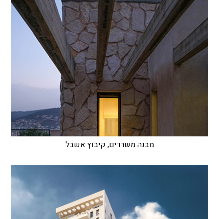
מבנה משרדים, קיבוץ אשבל