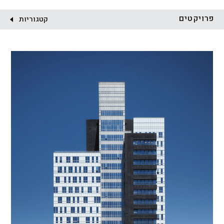
לקוח:
פרויקטים
קטגוריות
הכל
התחדשות עירונית
מגדלים
מגורים
מסחר ומשרדים
ציבורי