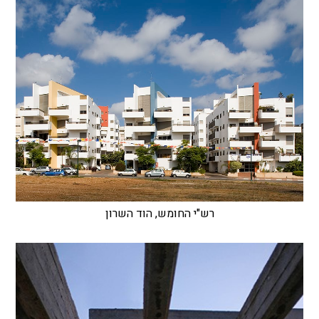
רש"י החומש, הוד השרון