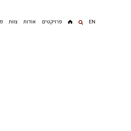
מגדלים
מגורים
מסחר ומשרדים
ציבורי
קהילתי
EN
פרויקטים
אודות
צוות
פר