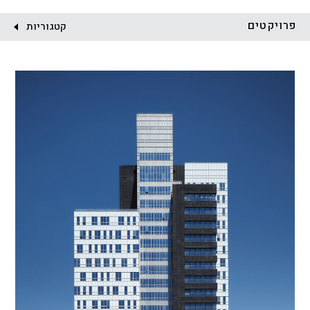
לקוח:
פרויקטים
קטגוריות
הכל
התחדשות עירונית
מגדלים
מגורים
מסחר ומשרדים
ציבורי