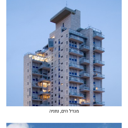
מגדל הים, נתניה