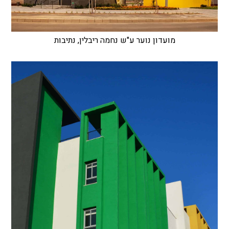
מועדון נוער ע"ש נחמה ריבלין, נתיבות