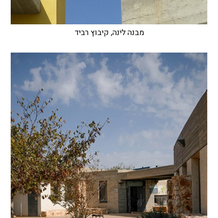
מבנה לינה, קיבוץ רביד