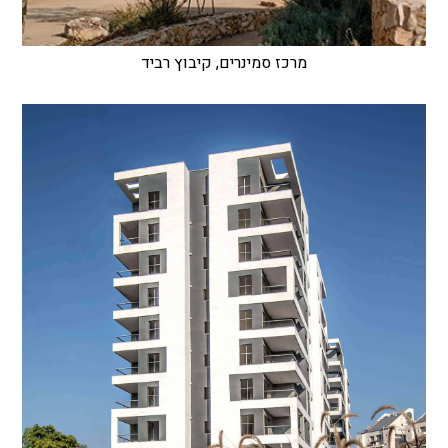
מרכז סמינרים, קיבוץ רביד