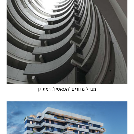
מגדל מגורים "הפאטיו", רמת גן