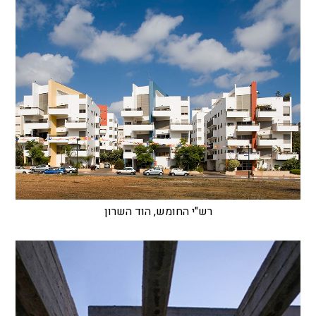
רש"י החומש, הוד השרון