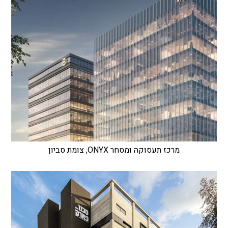
מרכז תעסוקה ומסחר ONYX, צומת סביון