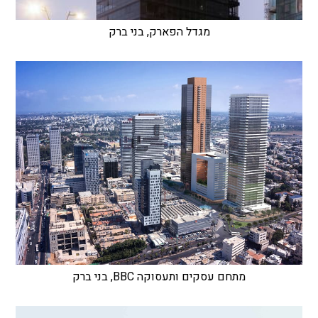
מגדל הפארק, בני ברק
מתחם עסקים ותעסוקה BBC, בני ברק