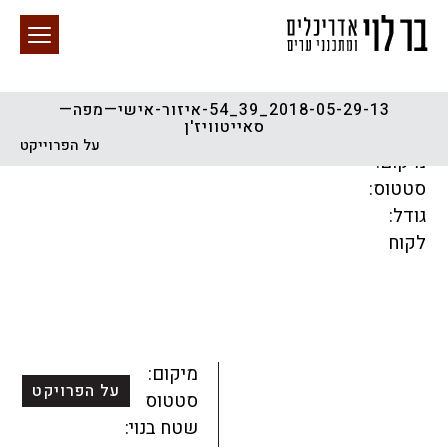
2018-05-29-13_39_54-איזור-אישי—מפה—
סאייטוויז'ן
חיפוש באתר
על הפרוייקט
מיקום:
סטטוס:
גודל:
לקוח
הכל
התחדשות עירונית
מגדלים
מגורים
מסחר ומשרדים
ציבורי
קהילתי
תכנון עירוני
לפי מיקום
מיקום:
על הפרויקט
סטטוס:
שטח בנוי: