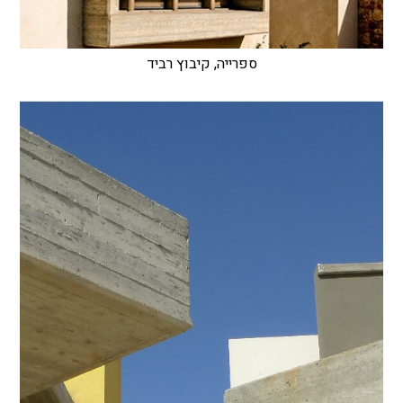
ספרייה, קיבוץ רביד