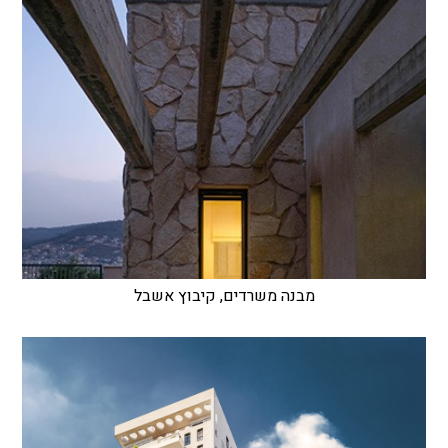
מבנה משרדים, קיבוץ אשבל