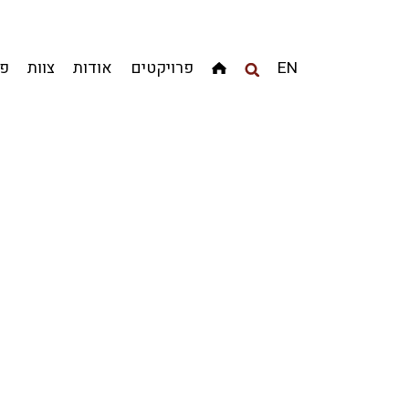
מגדלים
מגורים
מסחר ומשרדים
ציבורי
קהילתי
EN
פרויקטים
אודות
צוות
פר