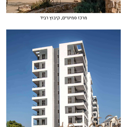
מרכז סמינרים, קיבוץ רביד