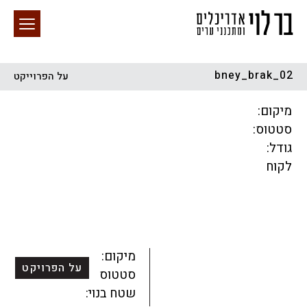
bney_brak_02
על הפרוייקט
חיפוש באתר
מיקום:
סטטוס:
גודל:
לקוח
הכל
התחדשות עירונית
מגדלים
מגורים
מסחר ומשרדים
ציבורי
קהילתי
תכנון עירוני
לפי מיקום
מיקום:
על הפרויקט
סטטוס:
שטח בנוי: