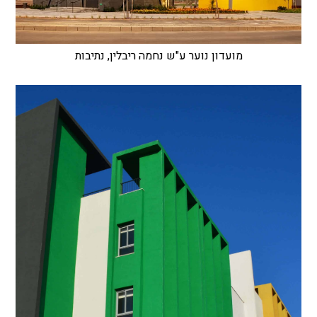
מועדון נוער ע"ש נחמה ריבלין, נתיבות