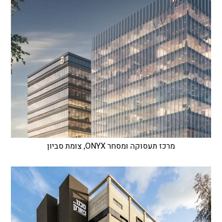
מרכז תעסוקה ומסחר ONYX, צומת סביון