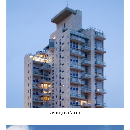
מגדל הים, נתניה