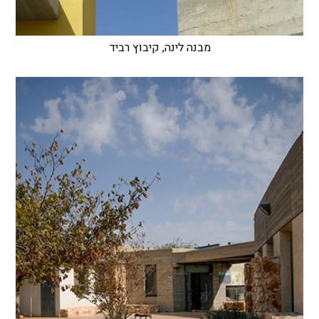
מבנה לינה, קיבוץ רביד