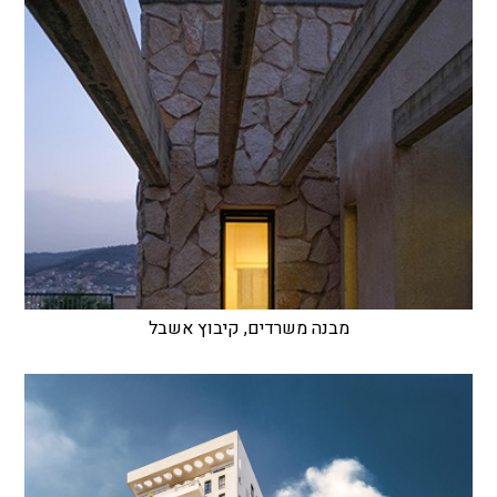
מבנה משרדים, קיבוץ אשבל