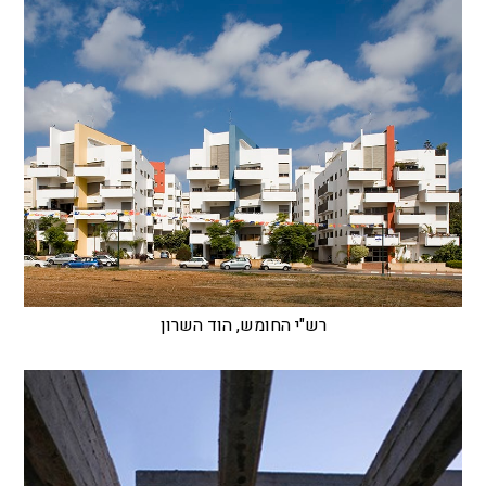
רש"י החומש, הוד השרון