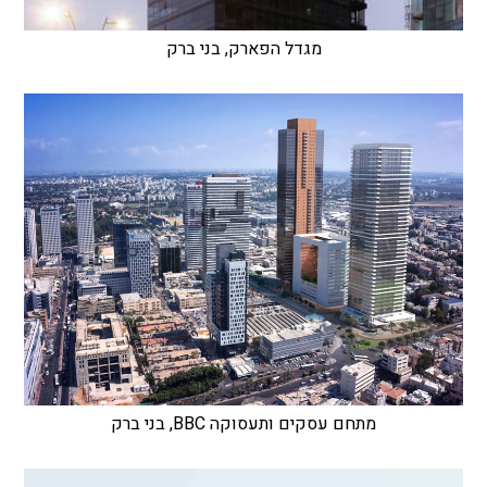
מגדל הפארק, בני ברק
מתחם עסקים ותעסוקה BBC, בני ברק