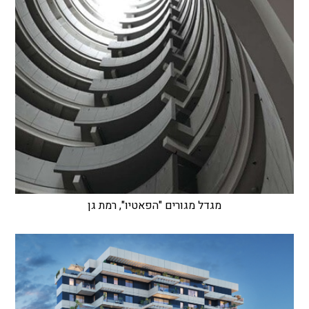
מגדל מגורים "הפאטיו", רמת גן