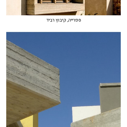
ספרייה, קיבוץ רביד