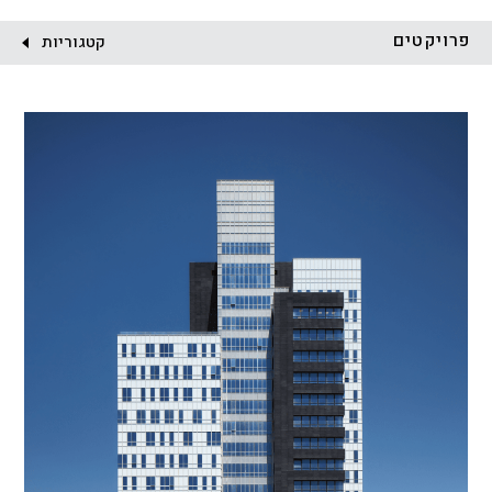
לקוח:
פרויקטים
קטגוריות
הכל
התחדשות עירונית
מגדלים
מגורים
מסחר ומשרדים
ציבורי