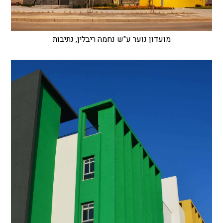
מועדון נוער ע"ש נחמה ריבלין, נתיבות