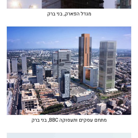
מגדל הפארק, בני ברק
מתחם עסקים ותעסוקה BBC, בני ברק