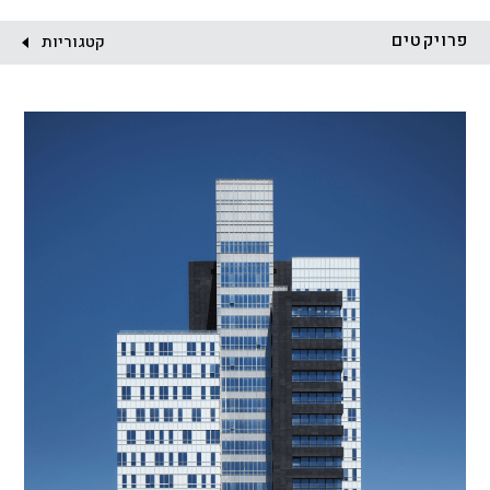
לקוח:
פרויקטים
קטגוריות
הכל
התחדשות עירונית
מגדלים
מגורים
מסחר ומשרדים
ציבורי