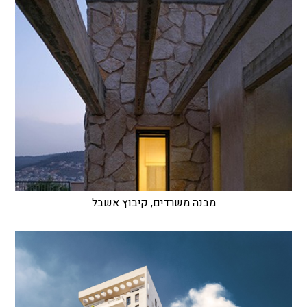
מבנה משרדים, קיבוץ אשבל