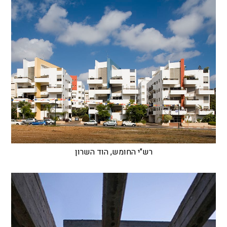
רש"י החומש, הוד השרון