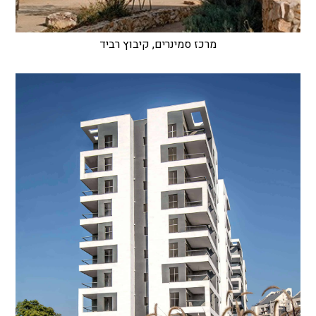
מרכז סמינרים, קיבוץ רביד