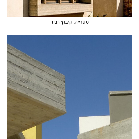
ספרייה, קיבוץ רביד