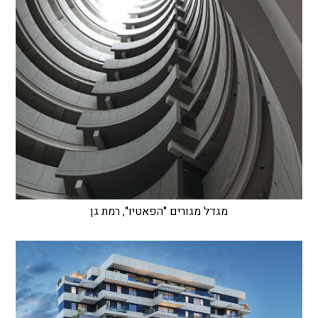
מגדל מגורים "הפאטיו", רמת גן