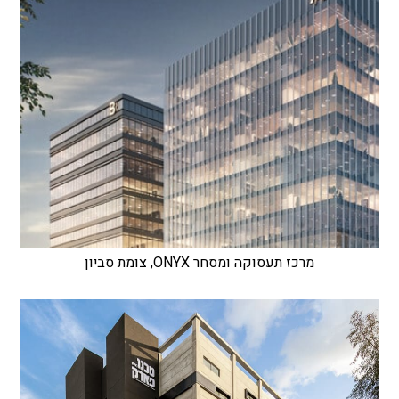
מרכז תעסוקה ומסחר ONYX, צומת סביון