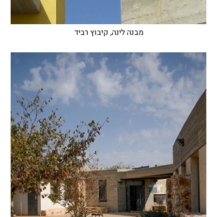
מבנה לינה, קיבוץ רביד