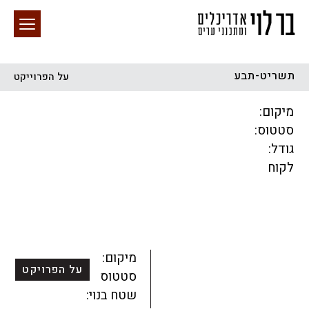
תשריט-תבע
על הפרוייקט
חיפוש באתר
מיקום:
סטטוס:
גודל:
לקוח
הכל
התחדשות עירונית
מגדלים
מגורים
מסחר ומשרדים
ציבורי
קהילתי
תכנון עירוני
לפי מיקום
מיקום:
על הפרויקט
סטטוס:
שטח בנוי: