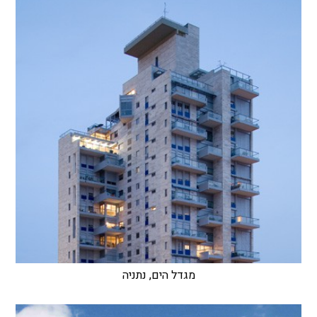
מגדל הים, נתניה