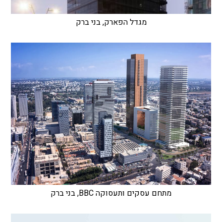
מגדל הפארק, בני ברק
מתחם עסקים ותעסוקה BBC, בני ברק