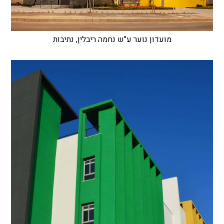
מועדון נוער ע"ש נחמה ריבלין, נתיבות