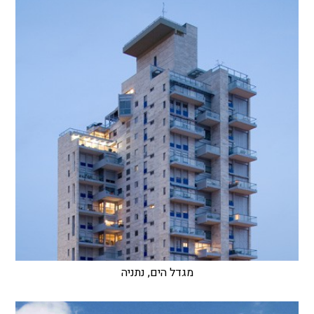
מגדל הים, נתניה