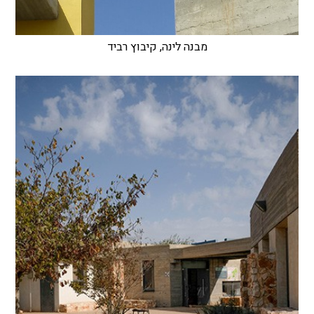
מבנה לינה, קיבוץ רביד