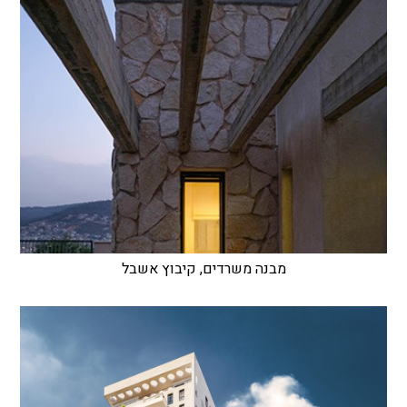
מבנה משרדים, קיבוץ אשבל