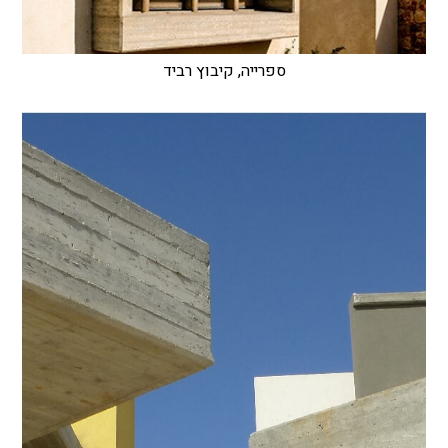
ספרייה, קיבוץ רביד