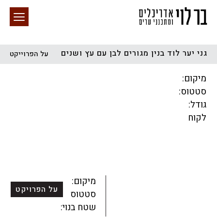
גני יער לוד בנין מגורים לבן עם עץ ושנים
על הפרוייקט
חיפוש באתר
מיקום:
סטטוס:
גודל:
לקוח
הכל
התחדשות עירונית
מגדלים
מגורים
מסחר ומשרדים
ציבורי
קהילתי
תכנון עירוני
לפי מיקום
מיקום:
על הפרויקט
סטטוס:
שטח בנוי: