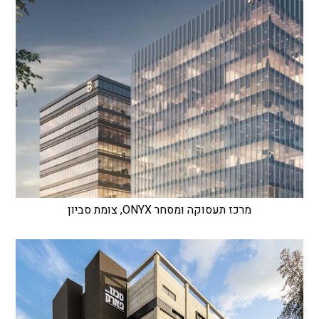
מרכז תעסוקה ומסחר ONYX, צומת סביון