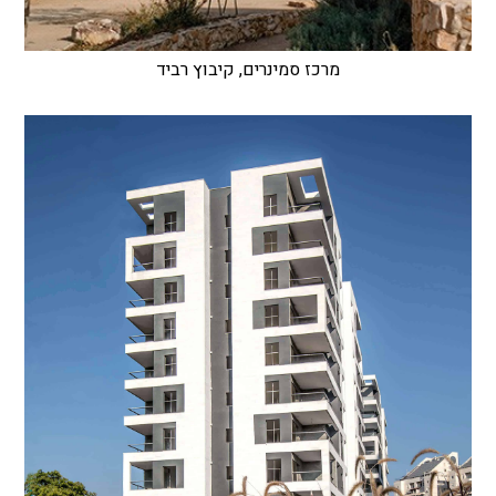
מרכז סמינרים, קיבוץ רביד