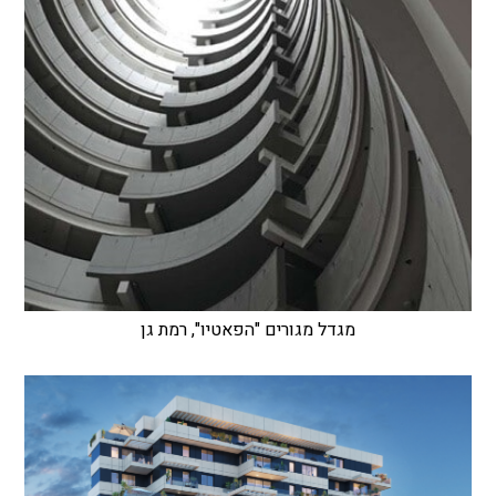
מגדל מגורים "הפאטיו", רמת גן