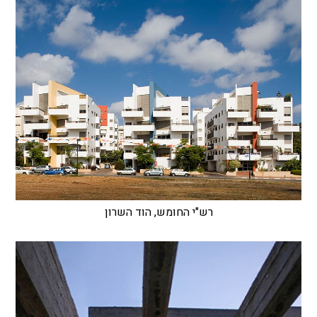
רש"י החומש, הוד השרון