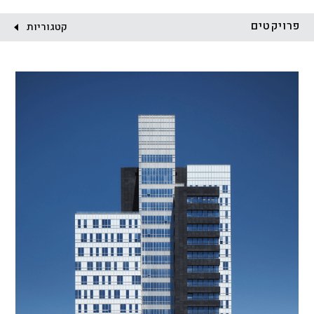
לקוח:
פרויקטים
קטגוריות
הכל
התחדשות עירונית
מגדלים
מגורים
מסחר ומשרדים
ציבורי