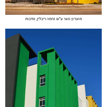
מועדון נוער ע"ש נחמה ריבלין, נתיבות