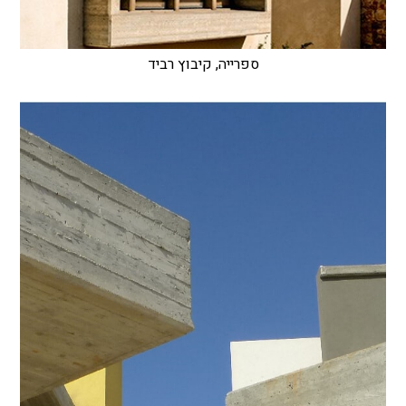
ספרייה, קיבוץ רביד