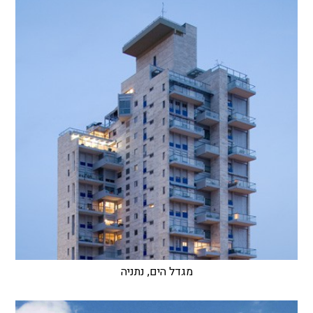
מגדל הים, נתניה