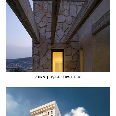
מבנה משרדים, קיבוץ אשבל