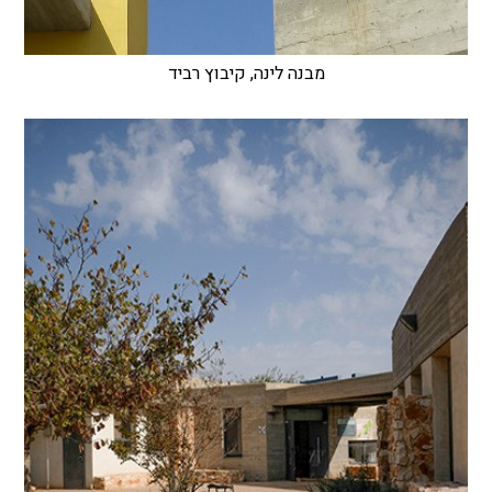
מבנה לינה, קיבוץ רביד