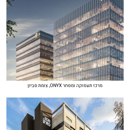
מרכז תעסוקה ומסחר ONYX, צומת סביון