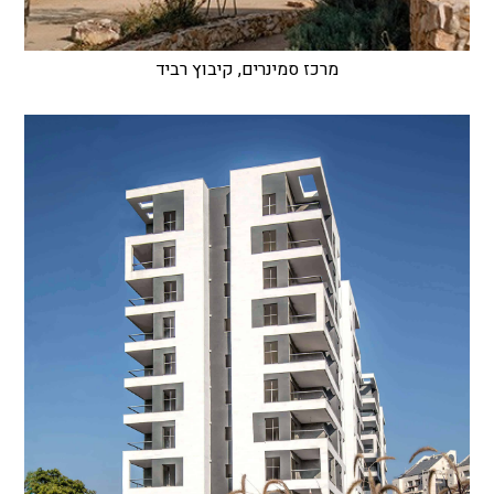
מרכז סמינרים, קיבוץ רביד