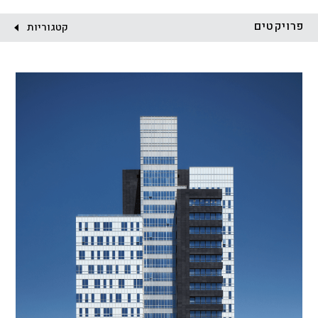
לקוח:
פרויקטים
קטגוריות
הכל
התחדשות עירונית
מגדלים
מגורים
מסחר ומשרדים
ציבורי