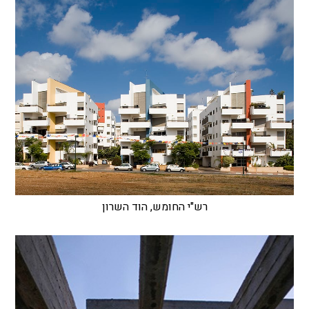
רש"י החומש, הוד השרון