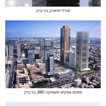
מגדל הפארק, בני ברק
מתחם עסקים ותעסוקה BBC, בני ברק