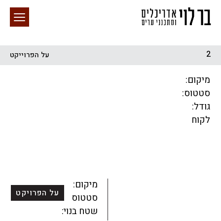
2
על הפרוייקט
חיפוש באתר
מיקום:
סטטוס:
גודל:
לקוח
הכל
התחדשות עירונית
מגדלים
מגורים
מסחר ומשרדים
ציבורי
קהילתי
תכנון עירוני
לפי מיקום
מיקום:
על הפרויקט
סטטוס:
שטח בנוי: