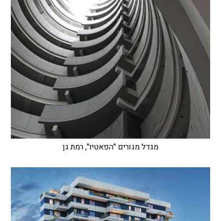
מגדל מגורים "הפאטיו", רמת גן