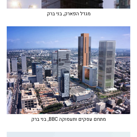
מגדל הפארק, בני ברק
מתחם עסקים ותעסוקה BBC, בני ברק