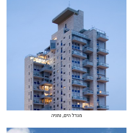
מגדל הים, נתניה