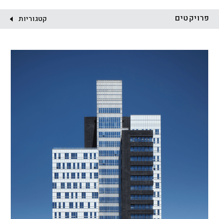
לקוח:
פרויקטים
קטגוריות
הכל
התחדשות עירונית
מגדלים
מגורים
מסחר ומשרדים
ציבורי