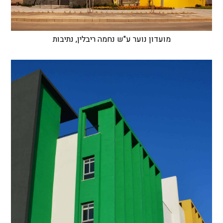
מועדון נוער ע"ש נחמה ריבלין, נתיבות