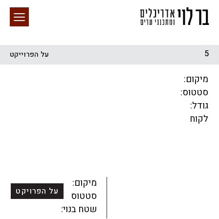
5
על הפרוייקט
חיפוש באתר
מיקום:
סטטוס:
גודל:
לקוח
הכל
התחדשות עירונית
מגדלים
מגורים
מסחר ומשרדים
ציבורי
קהילתי
תכנון עירוני
לפי מיקום
מיקום:
על הפרויקט
סטטוס:
שטח בנוי: