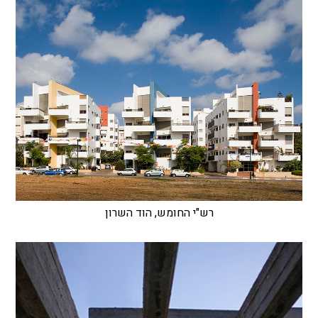
רש"י החומש, הוד השרון