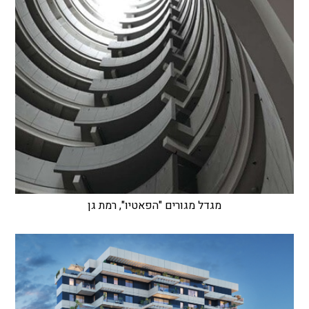
מגדל מגורים "הפאטיו", רמת גן