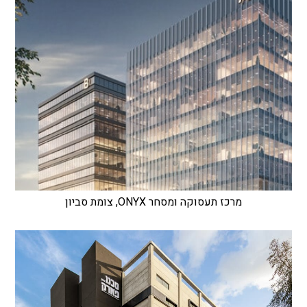
מרכז תעסוקה ומסחר ONYX, צומת סביון