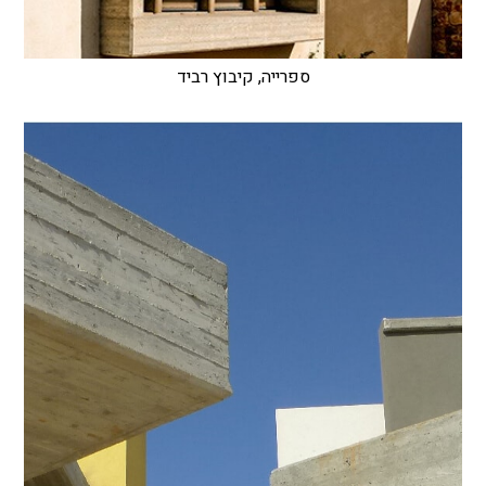
ספרייה, קיבוץ רביד