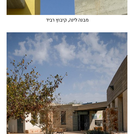
מבנה לינה, קיבוץ רביד