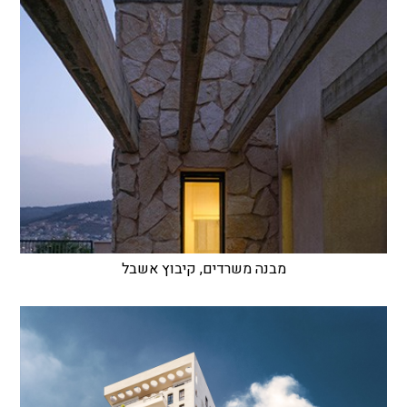
מבנה משרדים, קיבוץ אשבל