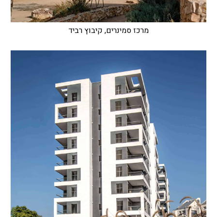
מרכז סמינרים, קיבוץ רביד