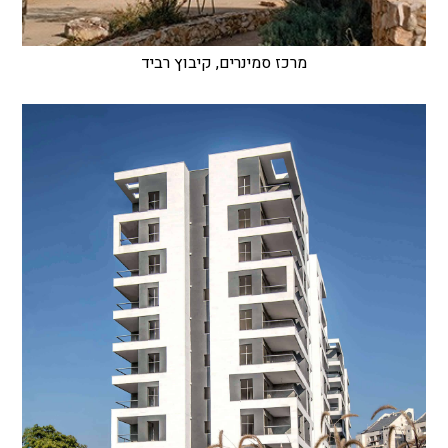
מרכז סמינרים, קיבוץ רביד