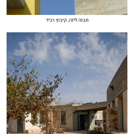
מבנה לינה, קיבוץ רביד