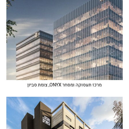
מרכז תעסוקה ומסחר ONYX, צומת סביון