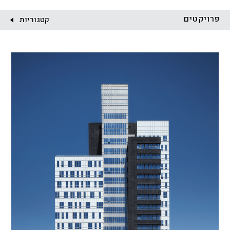
לקוח:
פרויקטים
קטגוריות
הכל
התחדשות עירונית
מגדלים
מגורים
מסחר ומשרדים
ציבורי