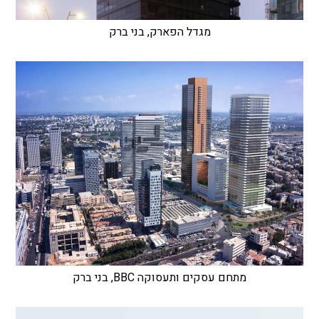
מגדל הפארק, בני ברק
מתחם עסקים ותעסוקה BBC, בני ברק