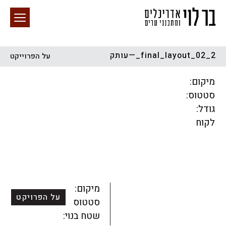
final_layout_02_2_—עותק
על הפרוייקט
חיפוש באתר
מיקום:
סטטוס:
גודל:
לקוח
הכל
התחדשות עירונית
מגדלים
מגורים
מסחר ומשרדים
ציבורי
קהילתי
תכנון עירוני
לפי מיקום
מיקום:
על הפרויקט
סטטוס:
שטח בנוי: