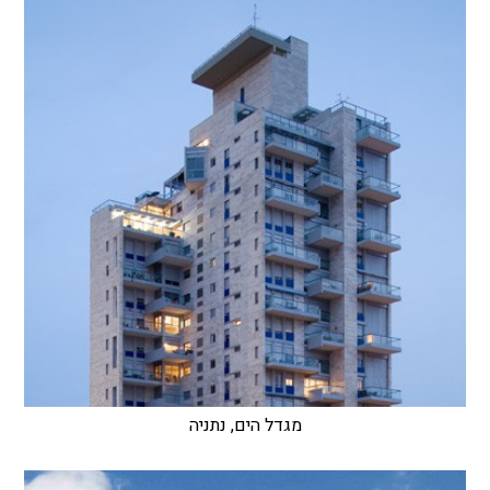
מגדל הים, נתניה