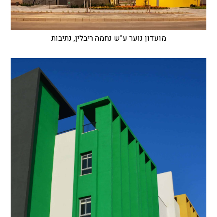
מועדון נוער ע"ש נחמה ריבלין, נתיבות