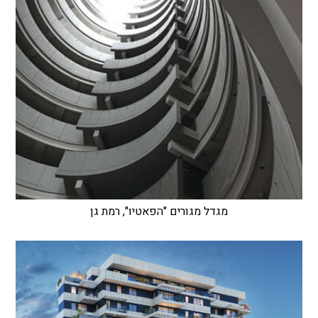
מגדל מגורים "הפאטיו", רמת גן