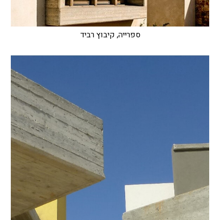
ספרייה, קיבוץ רביד