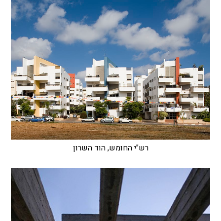
רש"י החומש, הוד השרון