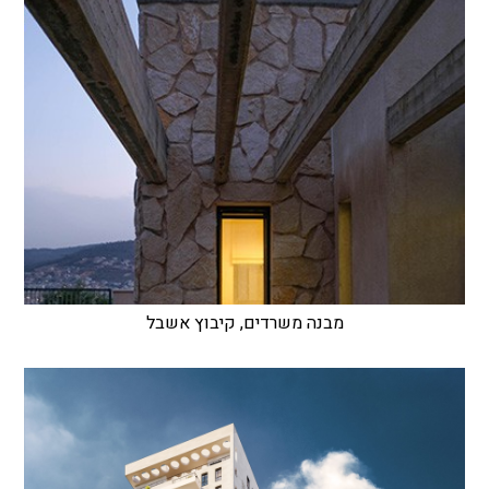
מבנה משרדים, קיבוץ אשבל