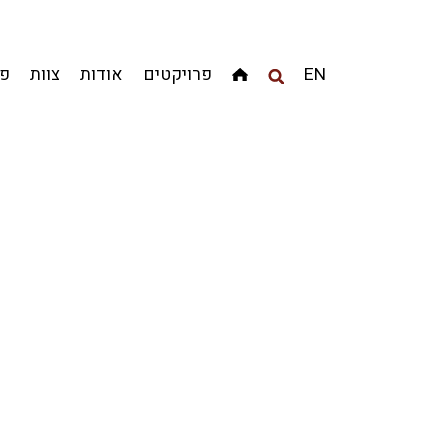
מגדלים
מגורים
מסחר ומשרדים
ציבורי
קהילתי
EN
פרויקטים
אודות
צוות
פר