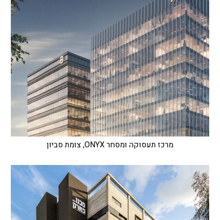
מרכז תעסוקה ומסחר ONYX, צומת סביון