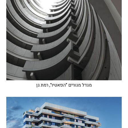
מגדל מגורים "הפאטיו", רמת גן