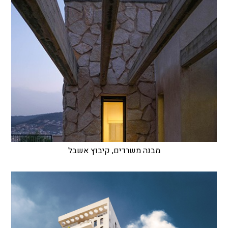
מבנה משרדים, קיבוץ אשבל