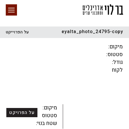
eyalta_photo_24795-copy
על הפרוייקט
חיפוש באתר
מיקום:
סטטוס:
גודל:
לקוח
הכל
התחדשות עירונית
מגדלים
מגורים
מסחר ומשרדים
ציבורי
קהילתי
תכנון עירוני
לפי מיקום
מיקום:
על הפרויקט
סטטוס:
שטח בנוי: