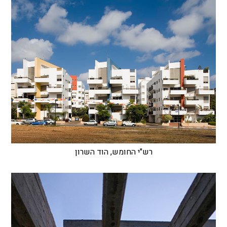
רש"י החומש, הוד השרון