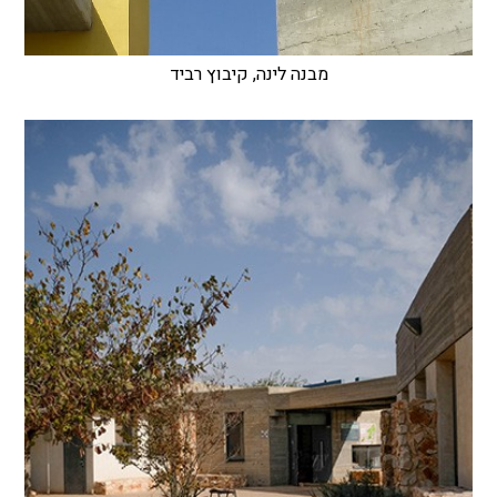
מבנה לינה, קיבוץ רביד