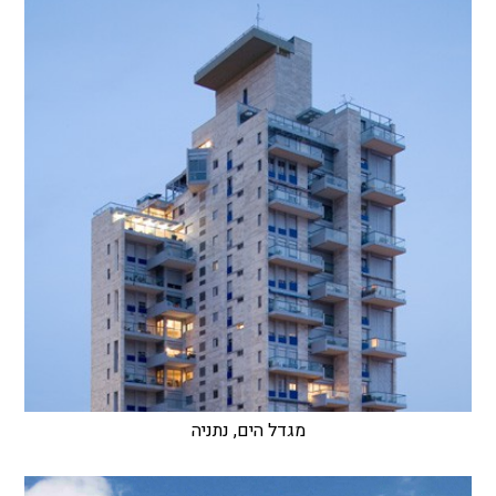
מגדל הים, נתניה