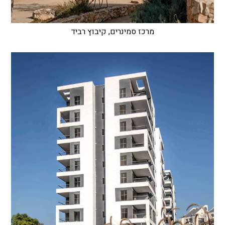
מרכז סמינרים, קיבוץ רביד