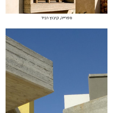
ספרייה, קיבוץ רביד