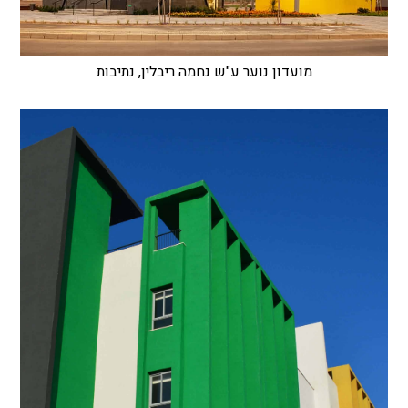
מועדון נוער ע"ש נחמה ריבלין, נתיבות