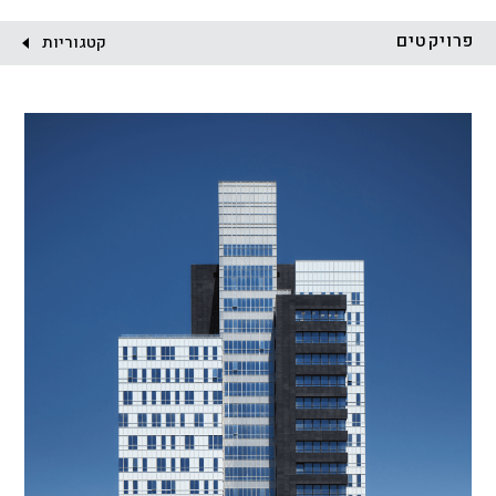
לקוח:
פרויקטים
קטגוריות
הכל
התחדשות עירונית
מגדלים
מגורים
מסחר ומשרדים
ציבורי