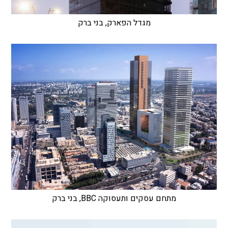
מגדל הפארק, בני ברק
מתחם עסקים ותעסוקה BBC, בני ברק