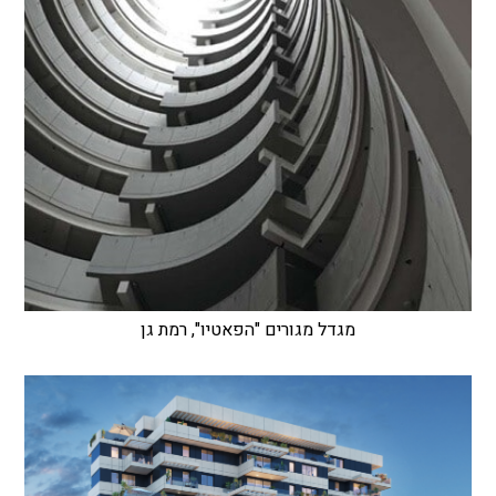
מגדל מגורים "הפאטיו", רמת גן