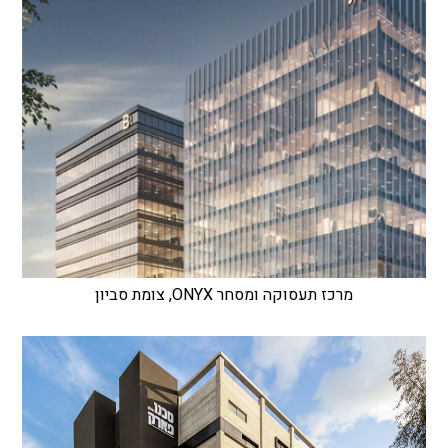
מרכז תעסוקה ומסחר ONYX, צומת סביון