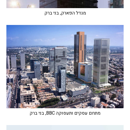
מגדל הפארק, בני ברק
מתחם עסקים ותעסוקה BBC, בני ברק