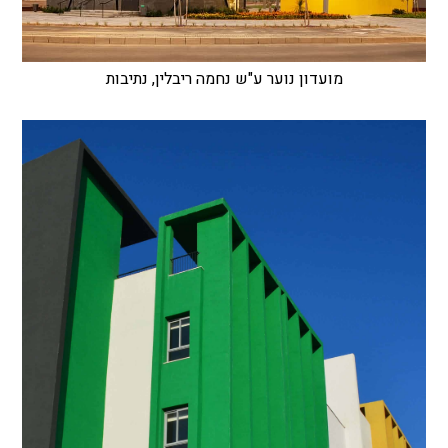
מועדון נוער ע"ש נחמה ריבלין, נתיבות