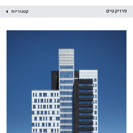
לקוח:
פרויקטים
קטגוריות
הכל
התחדשות עירונית
מגדלים
מגורים
מסחר ומשרדים
ציבורי