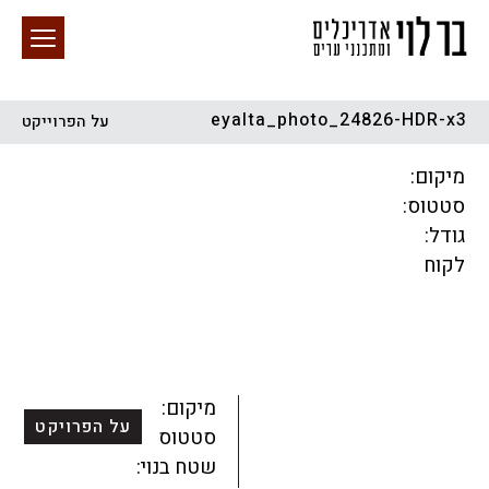
eyalta_photo_24826-HDR-x3
על הפרוייקט
חיפוש באתר
מיקום:
סטטוס:
גודל:
לקוח
הכל
התחדשות עירונית
מגדלים
מגורים
מסחר ומשרדים
ציבורי
קהילתי
תכנון עירוני
לפי מיקום
מיקום:
על הפרויקט
סטטוס:
שטח בנוי: