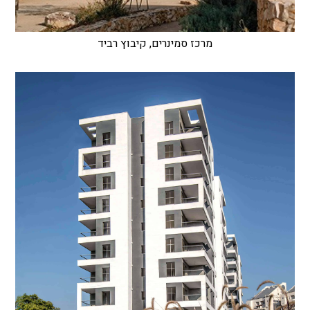
מרכז סמינרים, קיבוץ רביד