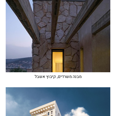
מבנה משרדים, קיבוץ אשבל