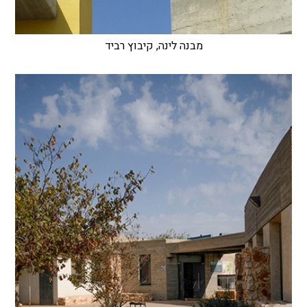
מבנה לינה, קיבוץ רביד