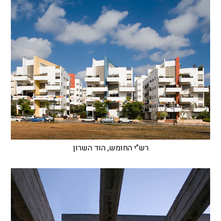
רש"י החומש, הוד השרון