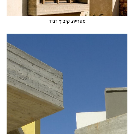
ספרייה, קיבוץ רביד