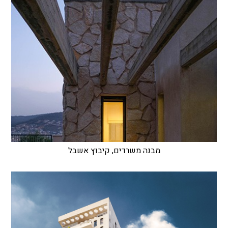
מבנה משרדים, קיבוץ אשבל