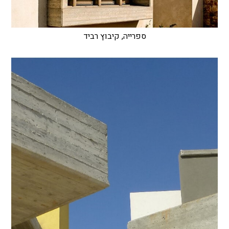
ספרייה, קיבוץ רביד