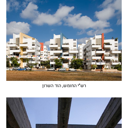
רש"י החומש, הוד השרון