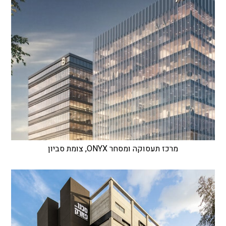
מרכז תעסוקה ומסחר ONYX, צומת סביון