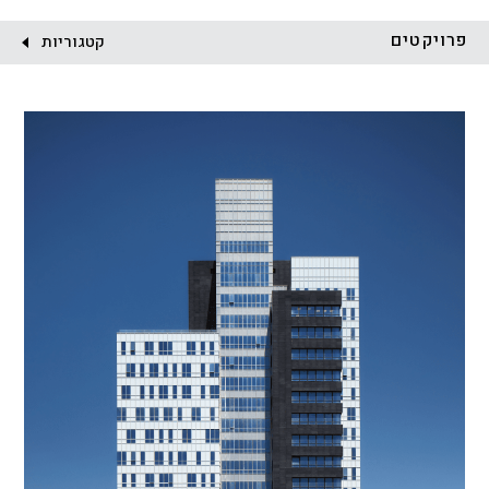
לקוח:
פרויקטים
קטגוריות
הכל
התחדשות עירונית
מגדלים
מגורים
מסחר ומשרדים
ציבורי