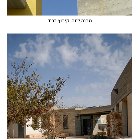
מבנה לינה, קיבוץ רביד