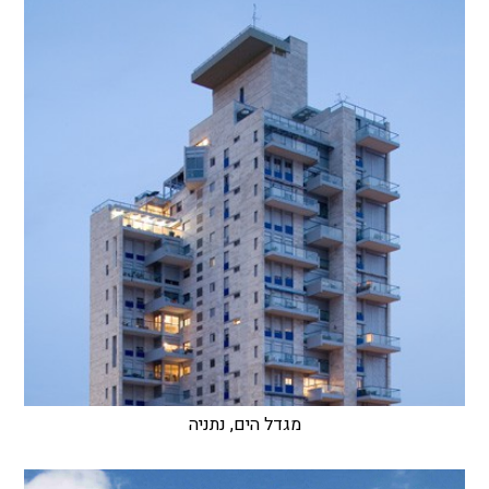
מגדל הים, נתניה