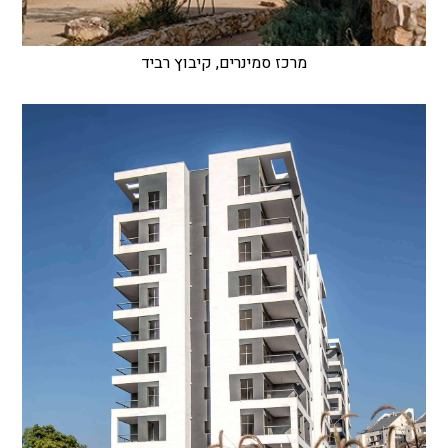
מרכז סמינרים, קיבוץ רביד