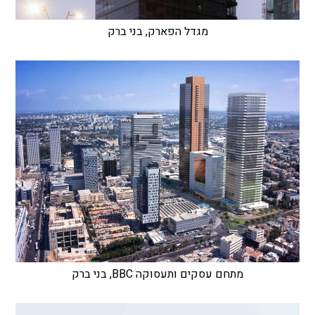
מגדל הפארק, בני ברק
מתחם עסקים ותעסוקה BBC, בני ברק