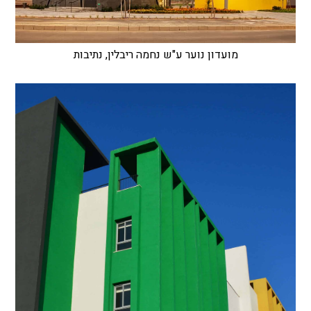
מועדון נוער ע"ש נחמה ריבלין, נתיבות