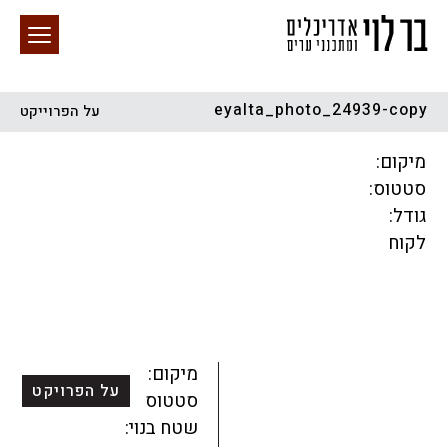
eyalta_photo_24939-copy
על הפרוייקט
חיפוש באתר
מיקום:
סטטוס:
גודל:
לקוח
הכל
התחדשות עירונית
מגדלים
מגורים
מסחר ומשרדים
ציבורי
קהילתי
תכנון עירוני
לפי מיקום
מיקום:
על הפרויקט
סטטוס:
שטח בנוי: