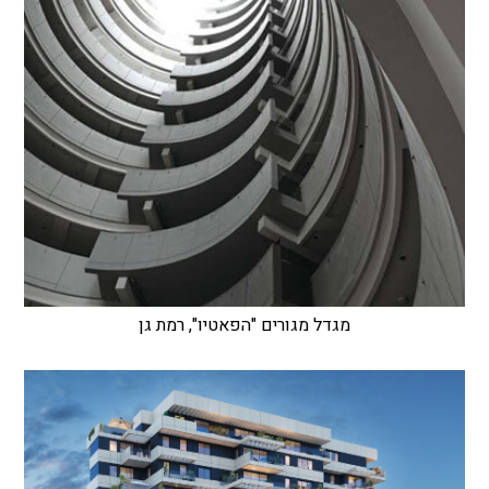
מגדל מגורים "הפאטיו", רמת גן