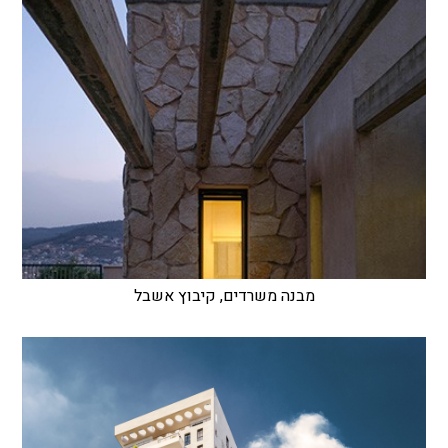
מבנה משרדים, קיבוץ אשבל