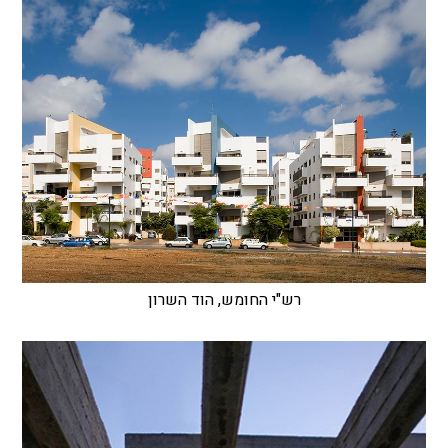
רש"י החומש, הוד השרון