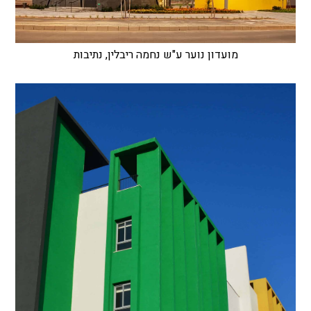
מועדון נוער ע"ש נחמה ריבלין, נתיבות