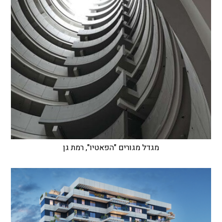
מגדל מגורים "הפאטיו", רמת גן