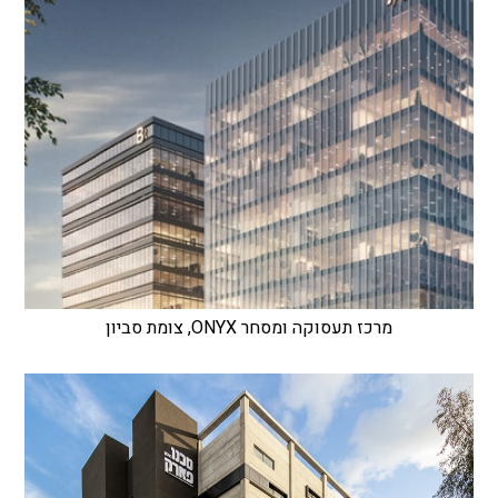
מרכז תעסוקה ומסחר ONYX, צומת סביון