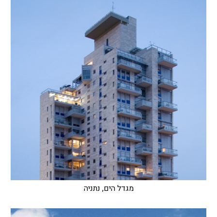
מגדל הים, נתניה