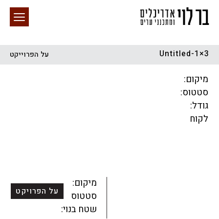
Untitled-1×3
על הפרוייקט
חיפוש באתר
מיקום:
סטטוס:
גודל:
לקוח
הכל
התחדשות עירונית
מגדלים
מגורים
מסחר ומשרדים
ציבורי
קהילתי
תכנון עירוני
לפי מיקום
מיקום:
על הפרויקט
סטטוס:
שטח בנוי: