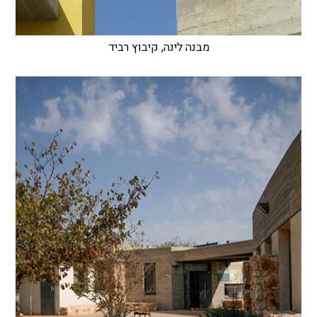
מבנה לינה, קיבוץ רביד