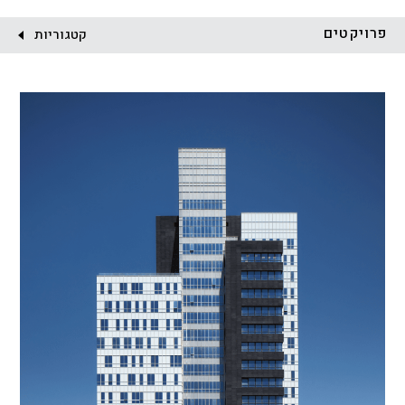
לקוח:
פרויקטים
קטגוריות
הכל
התחדשות עירונית
מגדלים
מגורים
מסחר ומשרדים
ציבורי