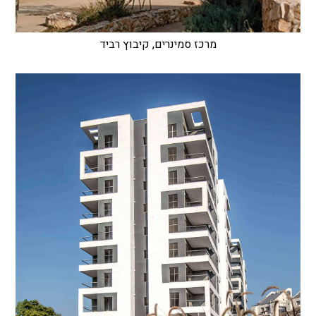
מרכז סמינרים, קיבוץ רביד