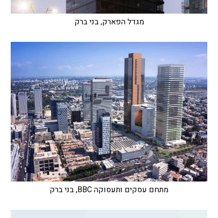
מגדל הפארק, בני ברק
מתחם עסקים ותעסוקה BBC, בני ברק