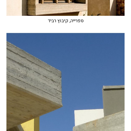
ספרייה, קיבוץ רביד