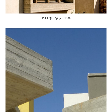
ספרייה, קיבוץ רביד