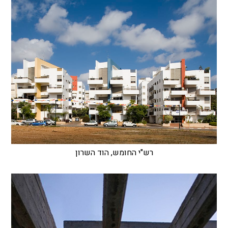
רש"י החומש, הוד השרון