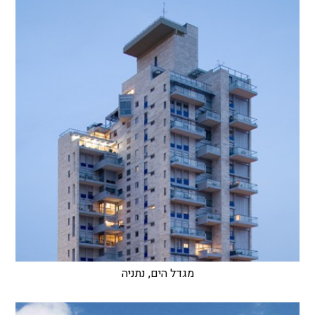
מגדל הים, נתניה