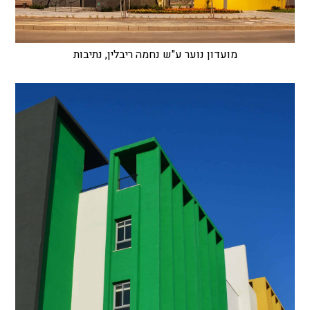
מועדון נוער ע"ש נחמה ריבלין, נתיבות