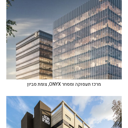
מרכז תעסוקה ומסחר ONYX, צומת סביון