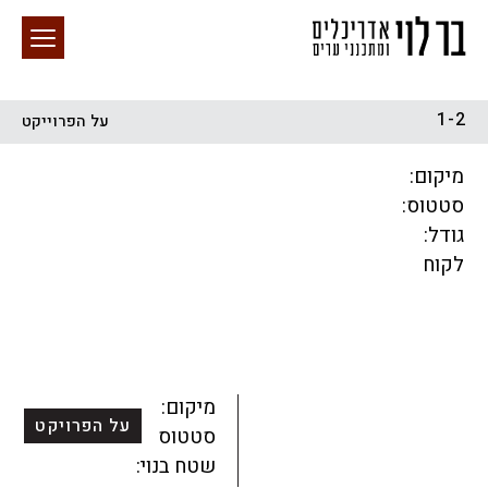
1-2
על הפרוייקט
חיפוש באתר
מיקום:
סטטוס:
גודל:
לקוח
הכל
התחדשות עירונית
מגדלים
מגורים
מסחר ומשרדים
ציבורי
קהילתי
תכנון עירוני
לפי מיקום
מיקום:
על הפרויקט
סטטוס:
שטח בנוי: