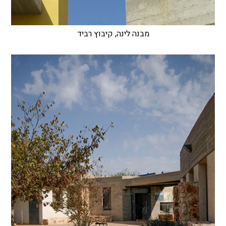
מבנה לינה, קיבוץ רביד