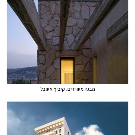
מבנה משרדים, קיבוץ אשבל