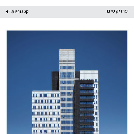
לקוח:
פרויקטים
קטגוריות
הכל
התחדשות עירונית
מגדלים
מגורים
מסחר ומשרדים
ציבורי