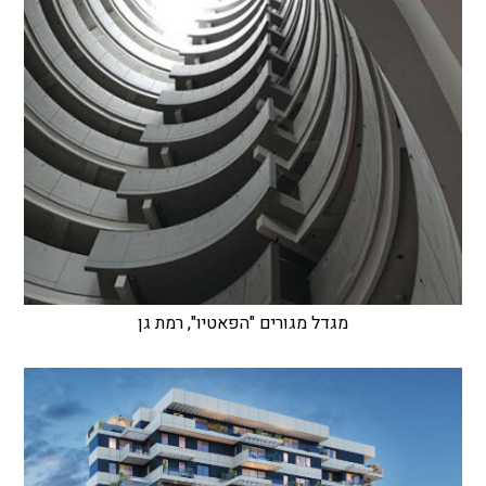
מגדל מגורים "הפאטיו", רמת גן