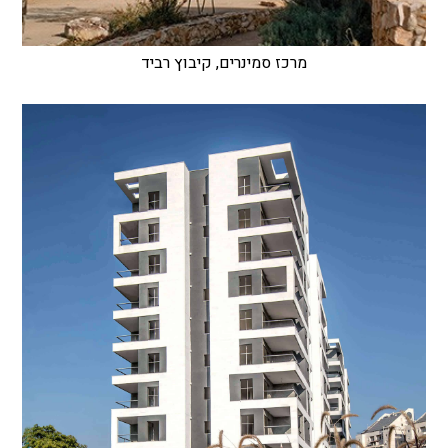
מרכז סמינרים, קיבוץ רביד