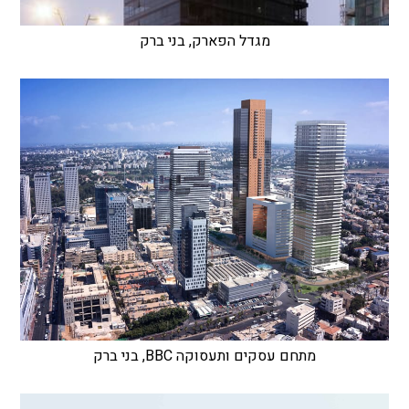
מגדל הפארק, בני ברק
מתחם עסקים ותעסוקה BBC, בני ברק