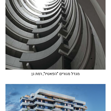
מגדל מגורים "הפאטיו", רמת גן