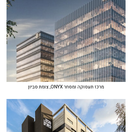
מרכז תעסוקה ומסחר ONYX, צומת סביון