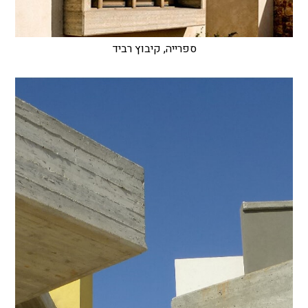
ספרייה, קיבוץ רביד