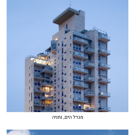
מגדל הים, נתניה