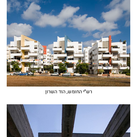
רש"י החומש, הוד השרון