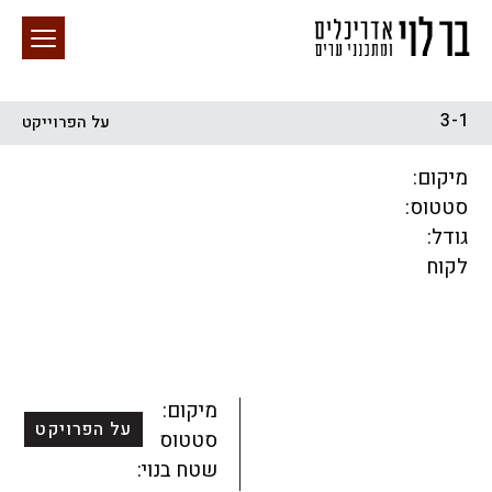
3-1
על הפרוייקט
חיפוש באתר
מיקום:
סטטוס:
גודל:
לקוח
הכל
התחדשות עירונית
מגדלים
מגורים
מסחר ומשרדים
ציבורי
קהילתי
תכנון עירוני
לפי מיקום
מיקום:
על הפרויקט
סטטוס:
שטח בנוי: