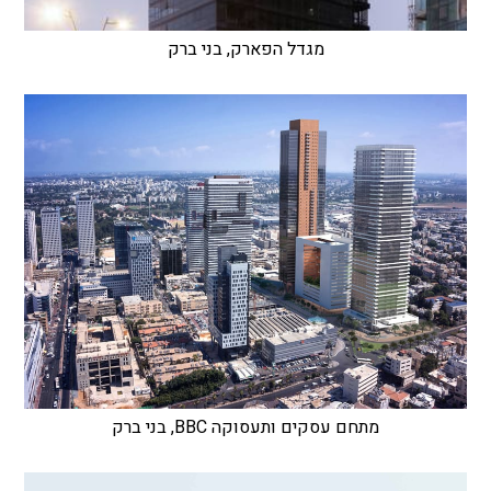
מגדל הפארק, בני ברק
מתחם עסקים ותעסוקה BBC, בני ברק