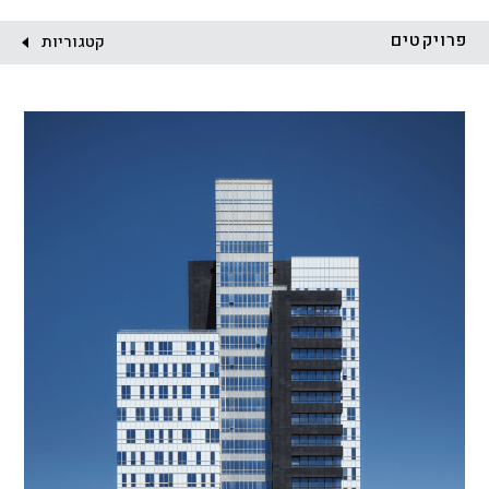
לקוח:
פרויקטים
קטגוריות
הכל
התחדשות עירונית
מגדלים
מגורים
מסחר ומשרדים
ציבורי