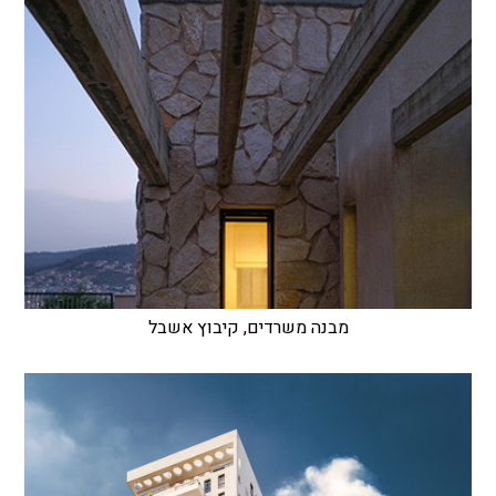
מבנה משרדים, קיבוץ אשבל