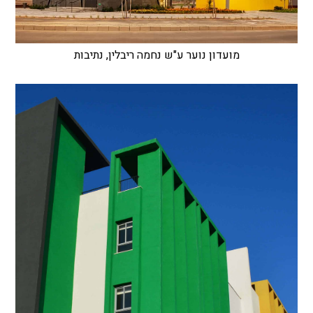
מועדון נוער ע"ש נחמה ריבלין, נתיבות