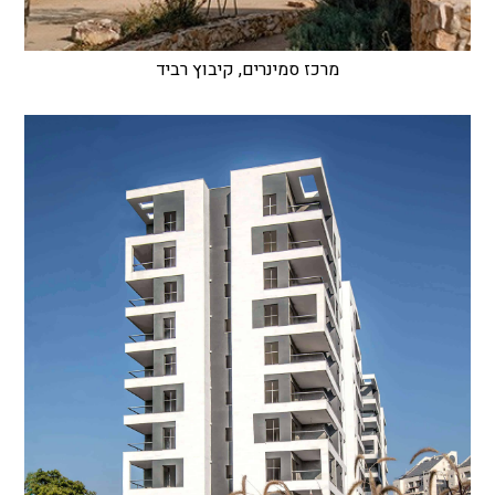
מרכז סמינרים, קיבוץ רביד