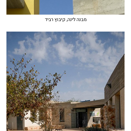
מבנה לינה, קיבוץ רביד