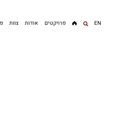
מגדלים
מגורים
מסחר ומשרדים
ציבורי
קהילתי
EN
פרויקטים
אודות
צוות
פר