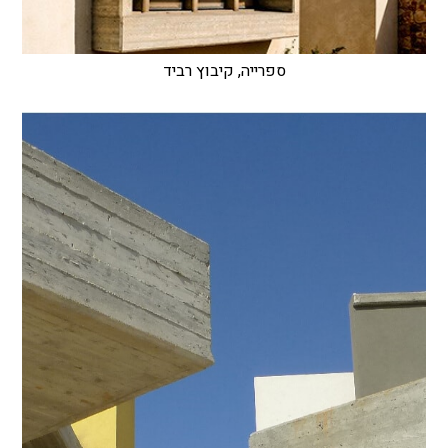
ספרייה, קיבוץ רביד