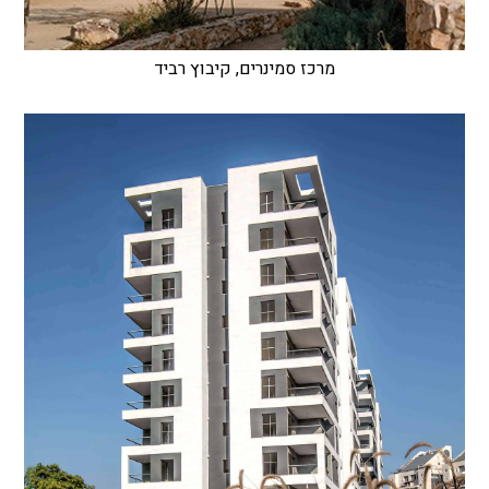
מרכז סמינרים, קיבוץ רביד