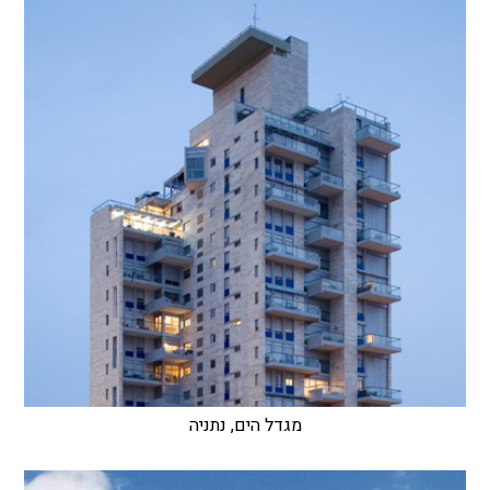
מגדל הים, נתניה