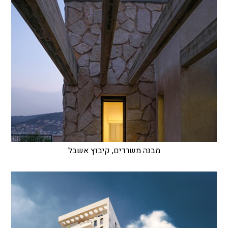
מבנה משרדים, קיבוץ אשבל