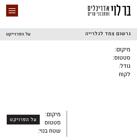
גרשום צמד לגלרייה
על הפרוייקט
חיפוש באתר
מיקום:
סטטוס:
גודל:
לקוח
הכל
התחדשות עירונית
מגדלים
מגורים
מסחר ומשרדים
ציבורי
קהילתי
תכנון עירוני
לפי מיקום
מיקום:
על הפרויקט
סטטוס:
שטח בנוי: