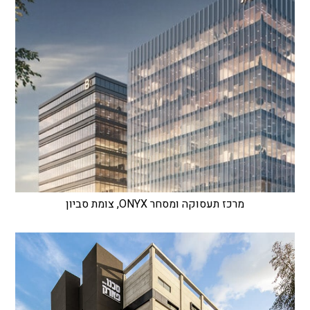
מרכז תעסוקה ומסחר ONYX, צומת סביון