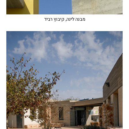
מבנה לינה, קיבוץ רביד