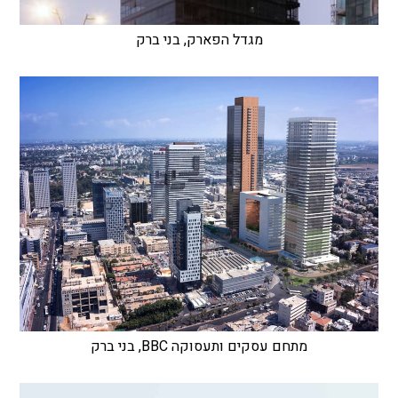
מגדל הפארק, בני ברק
מתחם עסקים ותעסוקה BBC, בני ברק