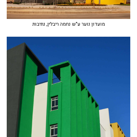
מועדון נוער ע"ש נחמה ריבלין, נתיבות