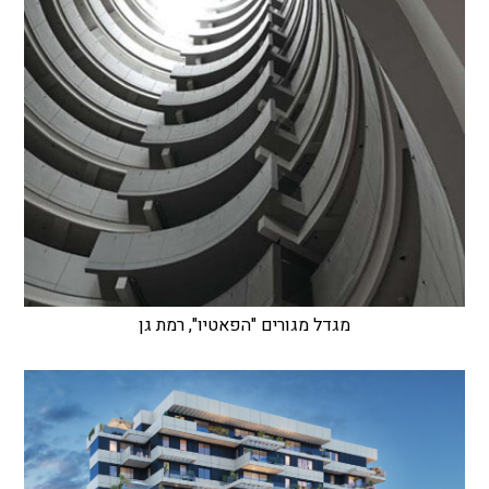
מגדל מגורים "הפאטיו", רמת גן