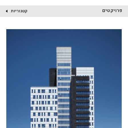
לקוח:
פרויקטים
קטגוריות
הכל
התחדשות עירונית
מגדלים
מגורים
מסחר ומשרדים
ציבורי