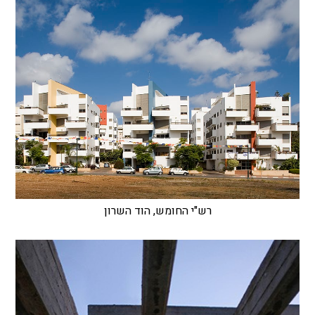
רש"י החומש, הוד השרון