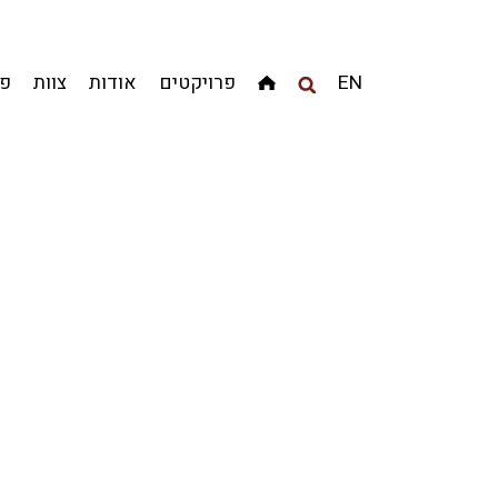
מגדלים
מגורים
מסחר ומשרדים
ציבורי
קהילתי
EN
פרויקטים
אודות
צוות
פר