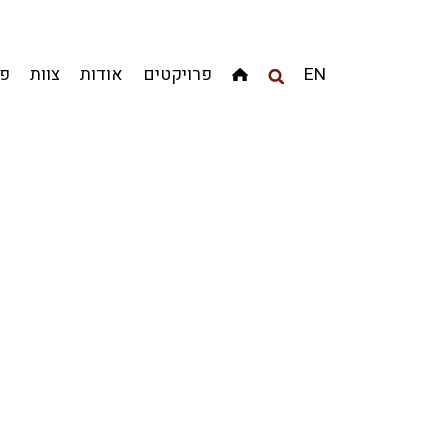
מגדלים
מגורים
מסחר ומשרדים
ציבורי
קהילתי
EN
פרויקטים
אודות
צוות
פר