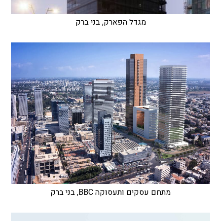
מגדל הפארק, בני ברק
מתחם עסקים ותעסוקה BBC, בני ברק