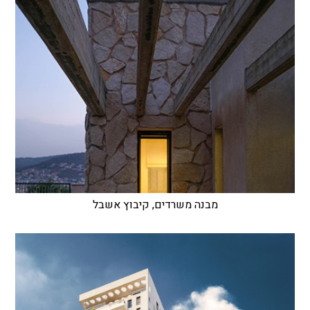
מבנה משרדים, קיבוץ אשבל