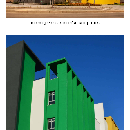
מועדון נוער ע"ש נחמה ריבלין, נתיבות