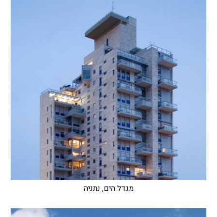
מגדל הים, נתניה