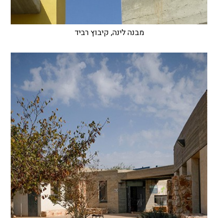
מבנה לינה, קיבוץ רביד