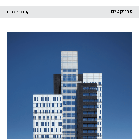
לקוח:
פרויקטים
קטגוריות
הכל
התחדשות עירונית
מגדלים
מגורים
מסחר ומשרדים
ציבורי