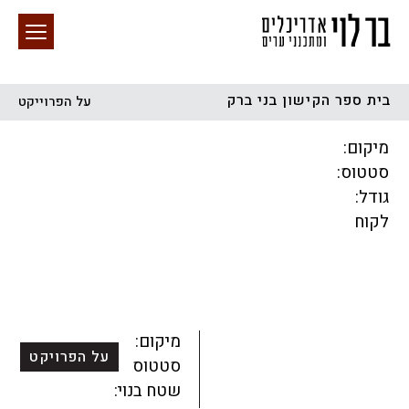
בית ספר הקישון בני ברק
על הפרוייקט
חיפוש באתר
מיקום:
סטטוס:
גודל:
לקוח
הכל
התחדשות עירונית
מגדלים
מגורים
מסחר ומשרדים
ציבורי
קהילתי
תכנון עירוני
לפי מיקום
מיקום:
על הפרויקט
סטטוס:
שטח בנוי: