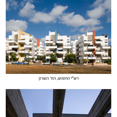
רש"י החומש, הוד השרון