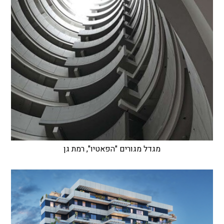
מגדל מגורים "הפאטיו", רמת גן