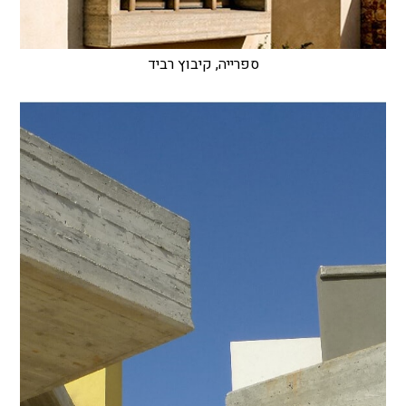
ספרייה, קיבוץ רביד