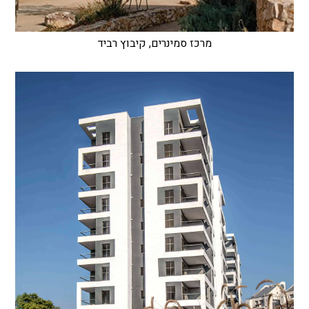
מרכז סמינרים, קיבוץ רביד