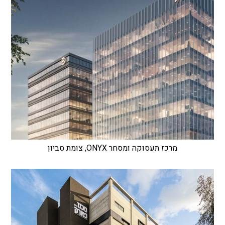
מרכז תעסוקה ומסחר ONYX, צומת סביון