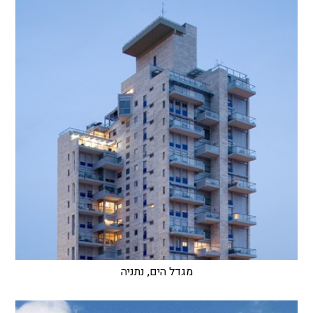
מגדל הים, נתניה