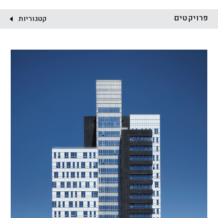
לקוח:
פרויקטים
קטגוריות
הכל
התחדשות עירונית
מגדלים
מגורים
מסחר ומשרדים
ציבורי