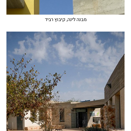
מבנה לינה, קיבוץ רביד