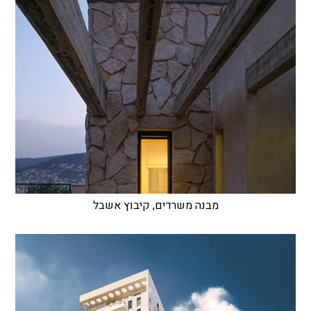
מבנה משרדים, קיבוץ אשבל