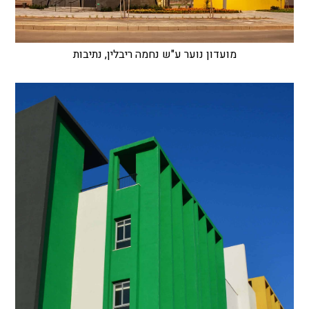
מועדון נוער ע"ש נחמה ריבלין, נתיבות