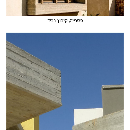
ספרייה, קיבוץ רביד