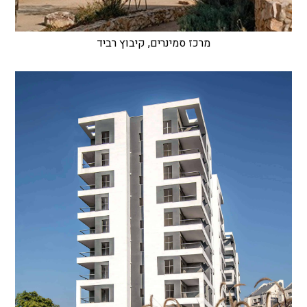
מרכז סמינרים, קיבוץ רביד