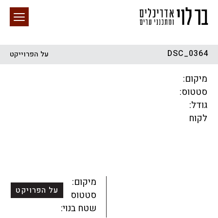
DSC_0364
על הפרוייקט
חיפוש באתר
מיקום:
סטטוס:
גודל:
לקוח
הכל
התחדשות עירונית
מגדלים
מגורים
מסחר ומשרדים
ציבורי
קהילתי
תכנון עירוני
לפי מיקום
מיקום:
על הפרויקט
סטטוס:
שטח בנוי: