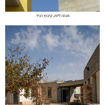
מבנה לינה, קיבוץ רביד