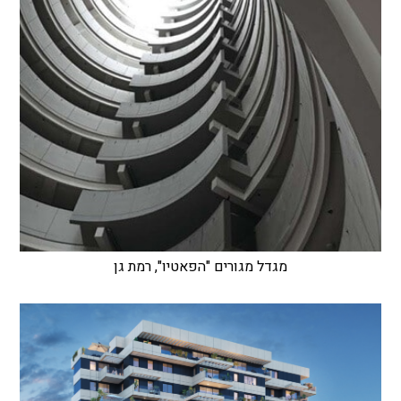
מגדל מגורים "הפאטיו", רמת גן