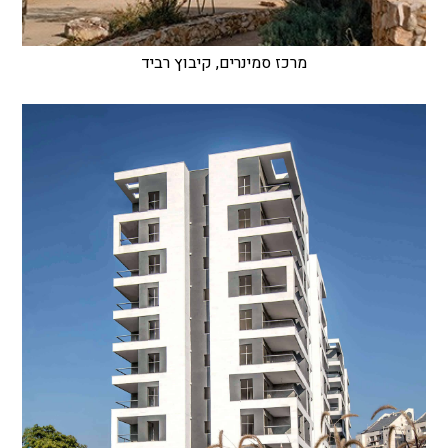
מרכז סמינרים, קיבוץ רביד