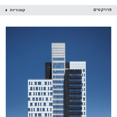
לקוח:
פרויקטים
קטגוריות
הכל
התחדשות עירונית
מגדלים
מגורים
מסחר ומשרדים
ציבורי