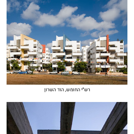
רש"י החומש, הוד השרון