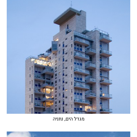
מגדל הים, נתניה