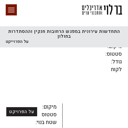
התחדשות עירונית במפגש הרחובות חנקין וההסתדרות
בחולון
חיפוש באתר
על הפרוייקט
מיקום:
סטטוס:
גודל:
לקוח
הכל
התחדשות עירונית
מגדלים
מגורים
מסחר ומשרדים
ציבורי
קהילתי
תכנון עירוני
לפי מיקום
מיקום:
על הפרויקט
סטטוס:
שטח בנוי: