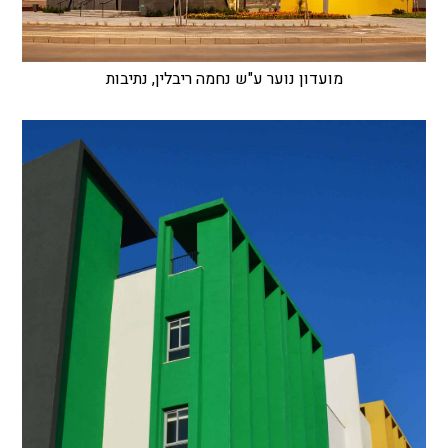
מועדון נוער ע"ש נחמה ריבלין, נתיבות