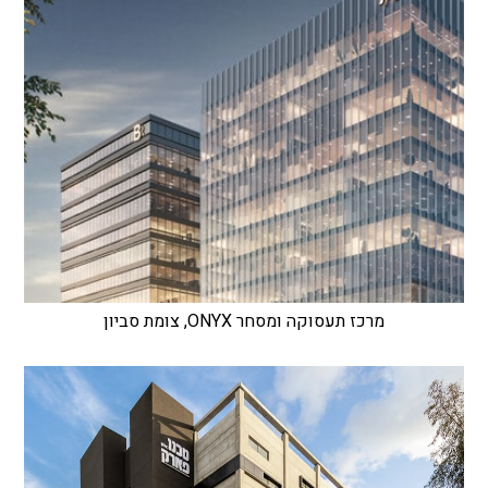
מרכז תעסוקה ומסחר ONYX, צומת סביון