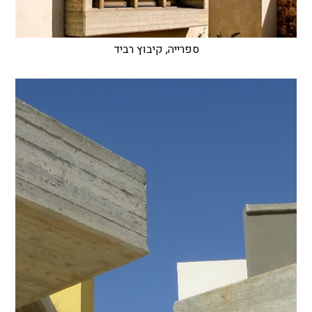
ספרייה, קיבוץ רביד