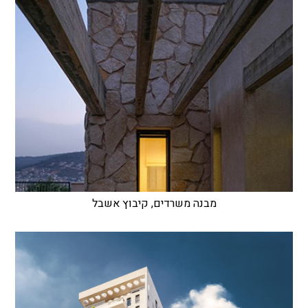
מבנה משרדים, קיבוץ אשבל