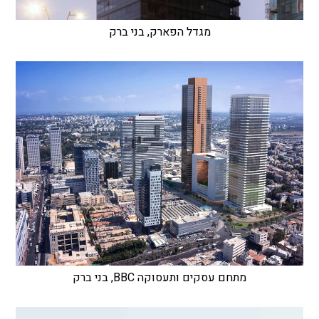
מגדל הפארק, בני ברק
מתחם עסקים ותעסוקה BBC, בני ברק