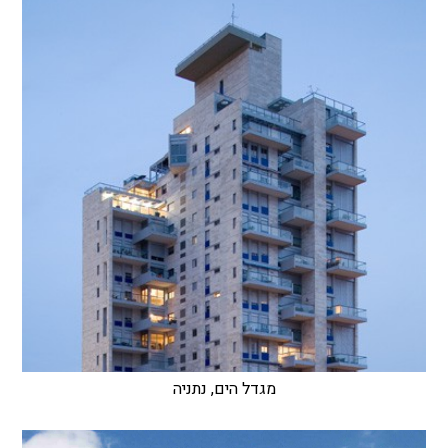
מגדל הים, נתניה