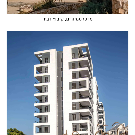
מרכז סמינרים, קיבוץ רביד