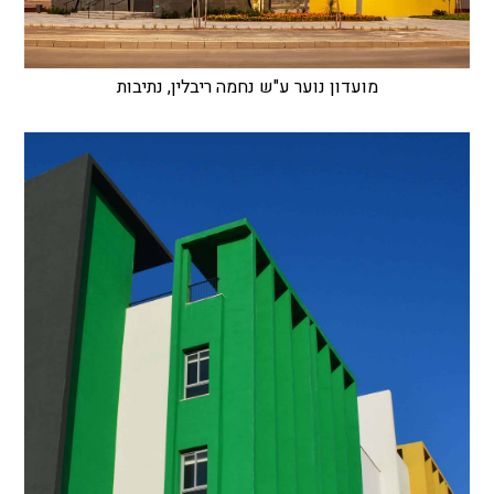
מועדון נוער ע"ש נחמה ריבלין, נתיבות