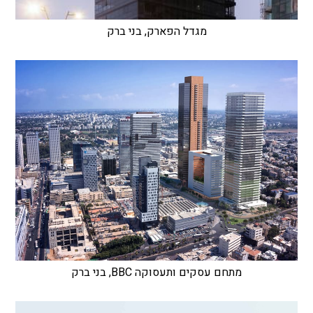
מגדל הפארק, בני ברק
מתחם עסקים ותעסוקה BBC, בני ברק