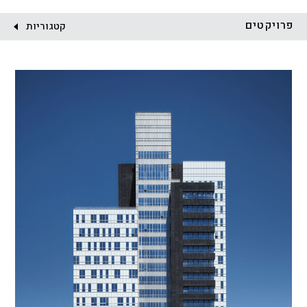
לקוח:
פרויקטים
קטגוריות
הכל
התחדשות עירונית
מגדלים
מגורים
מסחר ומשרדים
ציבורי