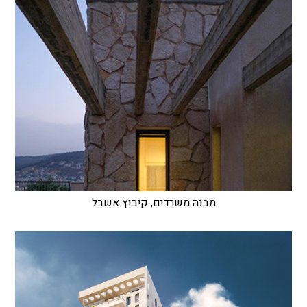
מבנה משרדים, קיבוץ אשבל