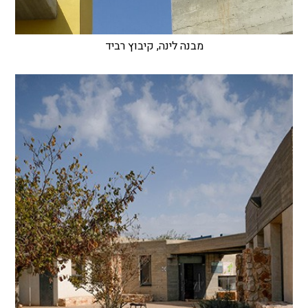
מבנה לינה, קיבוץ רביד