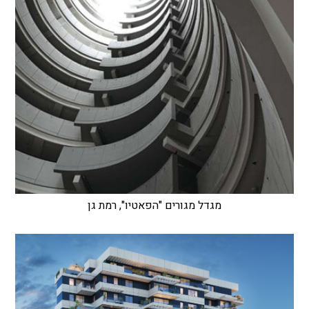
מגדל מגורים "הפאטיו", רמת גן