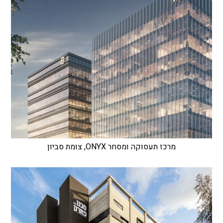
מרכז תעסוקה ומסחר ONYX, צומת סביון