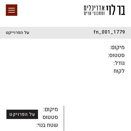
1779_fn_001
על הפרוייקט
חיפוש באתר
מיקום:
סטטוס:
גודל:
לקוח
הכל
התחדשות עירונית
מגדלים
מגורים
מסחר ומשרדים
ציבורי
קהילתי
תכנון עירוני
לפי מיקום
מיקום:
על הפרויקט
סטטוס:
שטח בנוי: