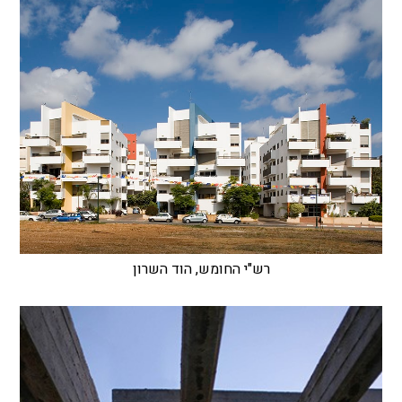
רש"י החומש, הוד השרון