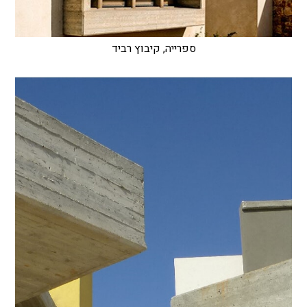
ספרייה, קיבוץ רביד