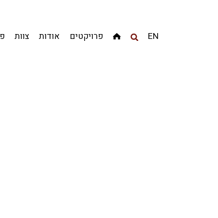
מגדלים
מגורים
מסחר ומשרדים
ציבורי
קהילתי
EN
פרויקטים
אודות
צוות
פר