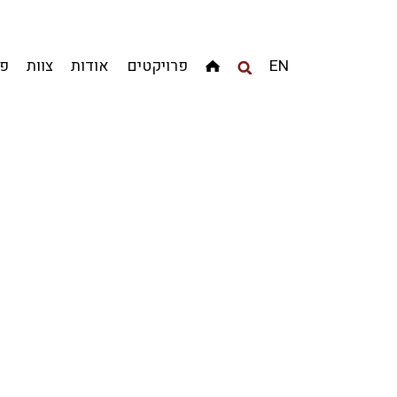
מגדלים
מגורים
מסחר ומשרדים
ציבורי
קהילתי
EN
פרויקטים
אודות
צוות
פר