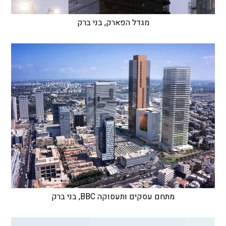
מגדל הפארק, בני ברק
מתחם עסקים ותעסוקה BBC, בני ברק