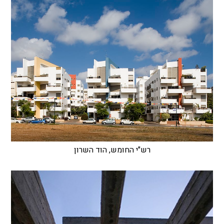
רש"י החומש, הוד השרון