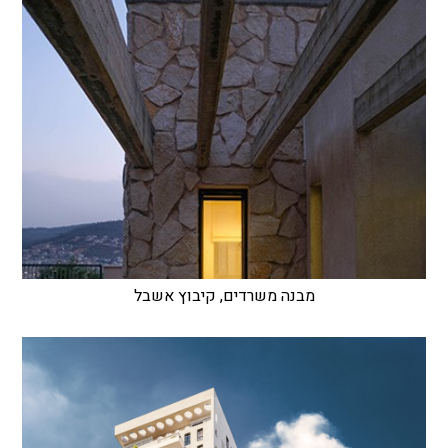
מבנה משרדים, קיבוץ אשבל