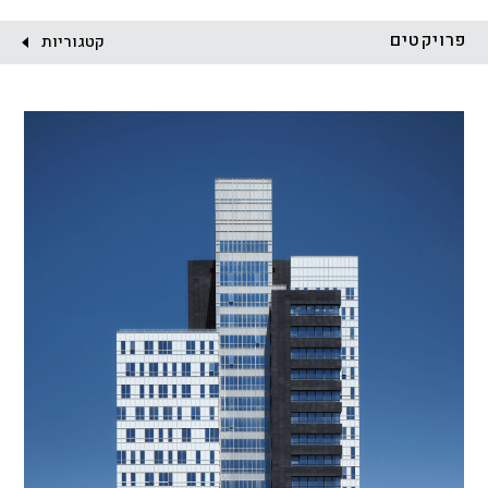
לקוח:
פרויקטים
קטגוריות
הכל
התחדשות עירונית
מגדלים
מגורים
מסחר ומשרדים
ציבורי