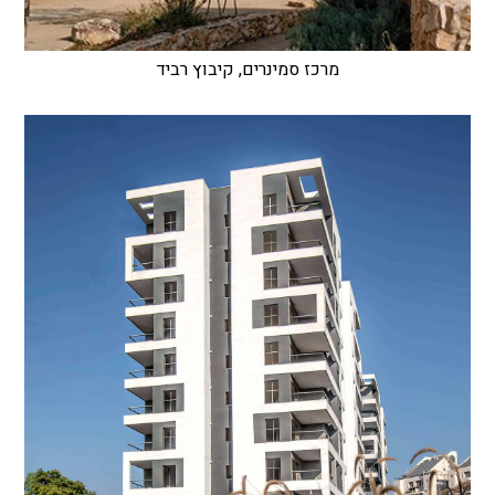
מרכז סמינרים, קיבוץ רביד