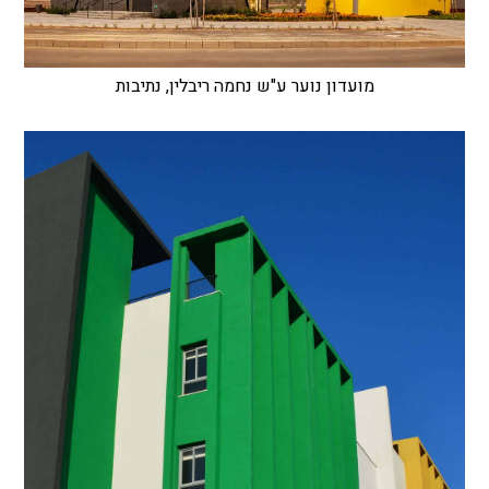
מועדון נוער ע"ש נחמה ריבלין, נתיבות