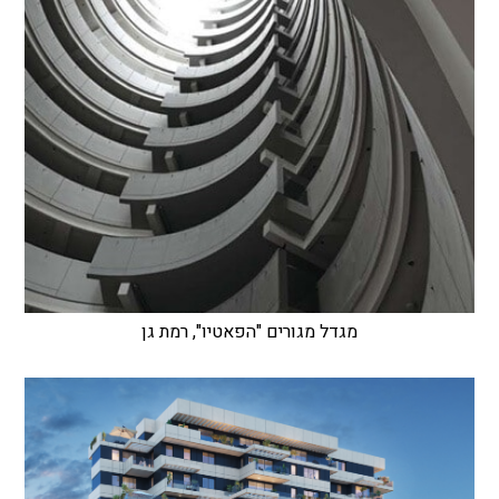
מגדל מגורים "הפאטיו", רמת גן