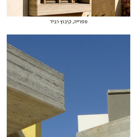
ספרייה, קיבוץ רביד