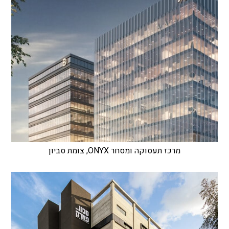
מרכז תעסוקה ומסחר ONYX, צומת סביון