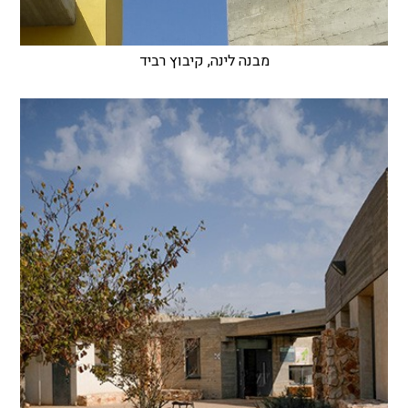
מבנה לינה, קיבוץ רביד