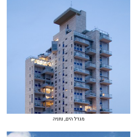
מגדל הים, נתניה