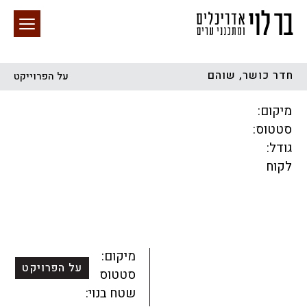
חדר כושר, שוהם
על הפרוייקט
חיפוש באתר
מיקום:
סטטוס:
גודל:
לקוח
הכל
התחדשות עירונית
מגדלים
מגורים
מסחר ומשרדים
ציבורי
קהילתי
תכנון עירוני
לפי מיקום
מיקום:
על הפרויקט
סטטוס:
שטח בנוי: