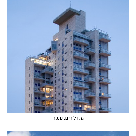
מגדל הים, נתניה