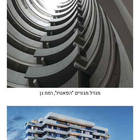
מגדל מגורים "הפאטיו", רמת גן