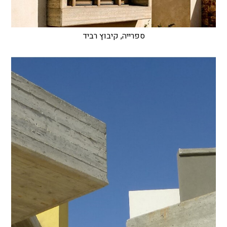
ספרייה, קיבוץ רביד