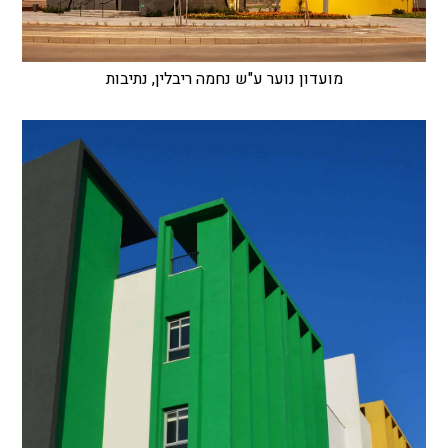
מועדון נוער ע"ש נחמה ריבלין, נתיבות