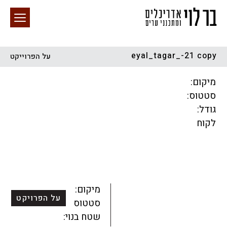
eyal_tagar_-21 copy
על הפרוייקט
חיפוש באתר
מיקום:
סטטוס:
גודל:
לקוח
הכל
התחדשות עירונית
מגדלים
מגורים
מסחר ומשרדים
ציבורי
קהילתי
תכנון עירוני
לפי מיקום
מיקום:
על הפרויקט
סטטוס:
שטח בנוי: