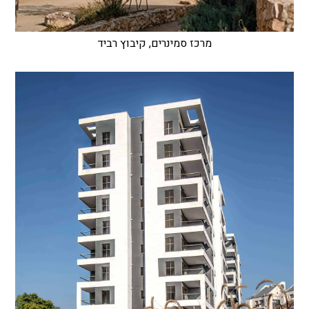
מרכז סמינרים, קיבוץ רביד