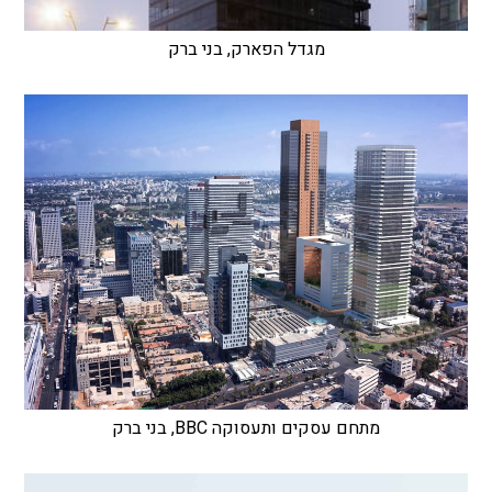
מגדל הפארק, בני ברק
מתחם עסקים ותעסוקה BBC, בני ברק