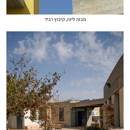
מבנה לינה, קיבוץ רביד