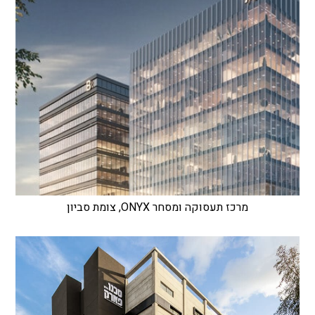
מרכז תעסוקה ומסחר ONYX, צומת סביון