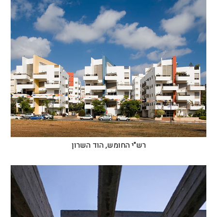
רש"י החומש, הוד השרון