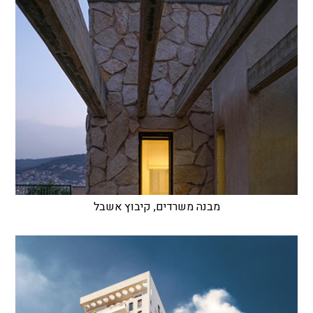
מבנה משרדים, קיבוץ אשבל