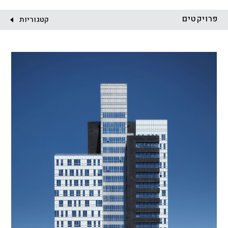
לקוח:
פרויקטים
קטגוריות
הכל
התחדשות עירונית
מגדלים
מגורים
מסחר ומשרדים
ציבורי