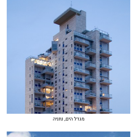
מגדל הים, נתניה