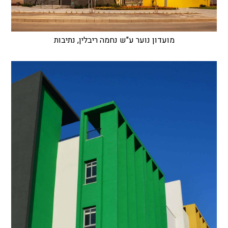
מועדון נוער ע"ש נחמה ריבלין, נתיבות