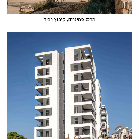
מרכז סמינרים, קיבוץ רביד