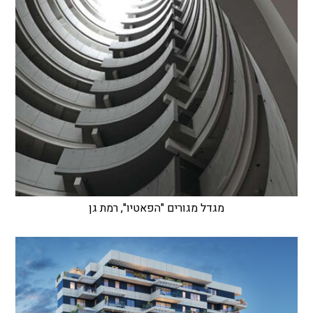
מגדל מגורים "הפאטיו", רמת גן