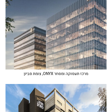
מרכז תעסוקה ומסחר ONYX, צומת סביון