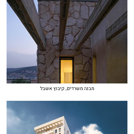
מבנה משרדים, קיבוץ אשבל