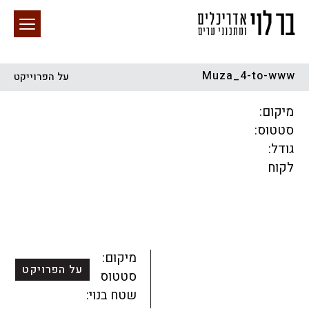
Muza_4-to-www
על הפרוייקט
חיפוש באתר
מיקום:
סטטוס:
גודל:
לקוח
הכל
התחדשות עירונית
מגדלים
מגורים
מסחר ומשרדים
ציבורי
קהילתי
תכנון עירוני
לפי מיקום
מיקום:
על הפרויקט
סטטוס:
שטח בנוי: