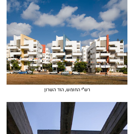
רש"י החומש, הוד השרון