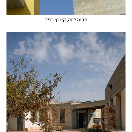
מבנה לינה, קיבוץ רביד