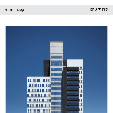
לקוח:
פרויקטים
קטגוריות
הכל
התחדשות עירונית
מגדלים
מגורים
מסחר ומשרדים
ציבורי