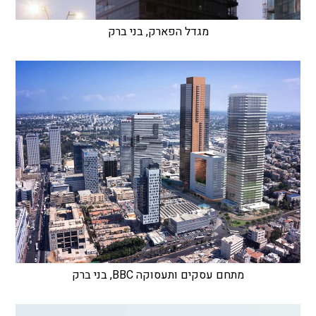
מגדל הפארק, בני ברק
מתחם עסקים ותעסוקה BBC, בני ברק