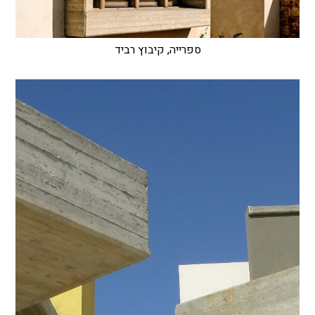
ספרייה, קיבוץ רביד