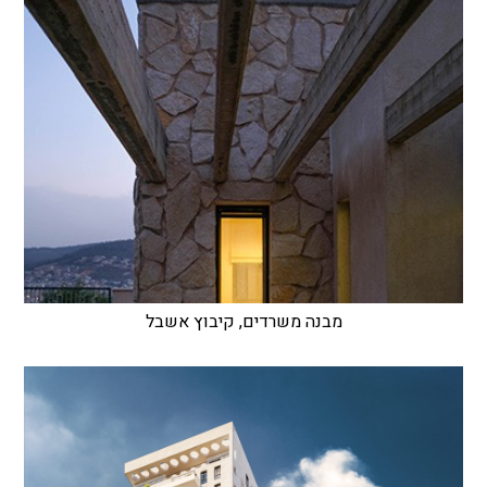
מבנה משרדים, קיבוץ אשבל