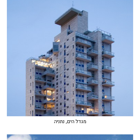
מגדל הים, נתניה