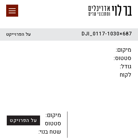
DJI_0117-1030×687
על הפרוייקט
חיפוש באתר
מיקום:
סטטוס:
גודל:
לקוח
הכל
התחדשות עירונית
מגדלים
מגורים
מסחר ומשרדים
ציבורי
קהילתי
תכנון עירוני
לפי מיקום
מיקום:
על הפרויקט
סטטוס:
שטח בנוי: