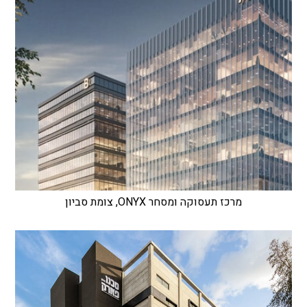
מרכז תעסוקה ומסחר ONYX, צומת סביון