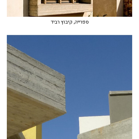
ספרייה, קיבוץ רביד