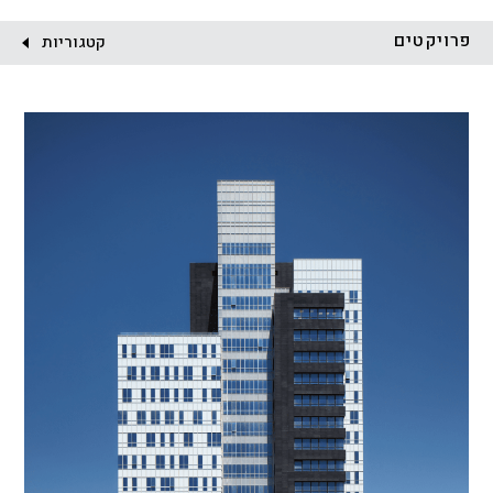
לקוח:
פרויקטים
קטגוריות
הכל
התחדשות עירונית
מגדלים
מגורים
מסחר ומשרדים
ציבורי