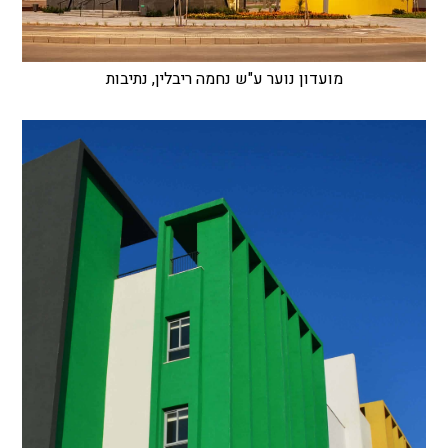
מועדון נוער ע"ש נחמה ריבלין, נתיבות