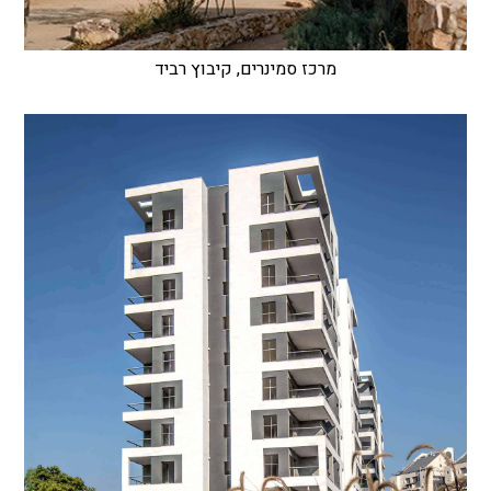
מרכז סמינרים, קיבוץ רביד