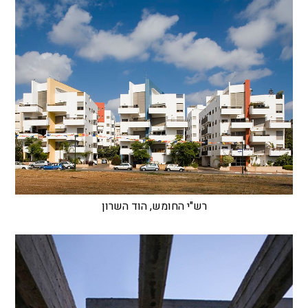
רש"י החומש, הוד השרון