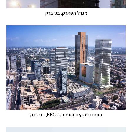
מגדל הפארק, בני ברק
מתחם עסקים ותעסוקה BBC, בני ברק