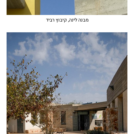
מבנה לינה, קיבוץ רביד