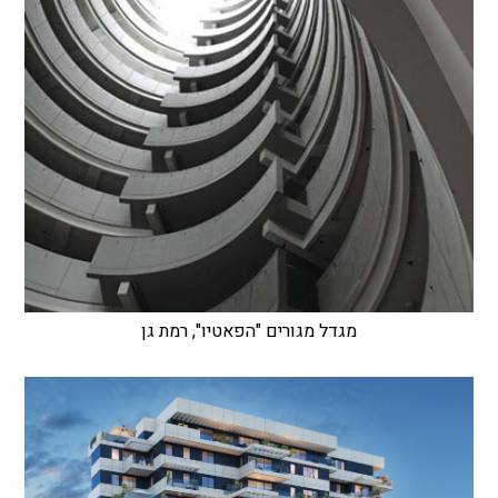
מגדל מגורים "הפאטיו", רמת גן