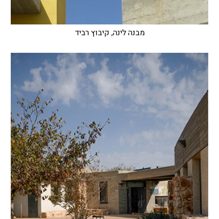
מבנה לינה, קיבוץ רביד