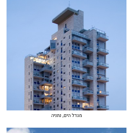
מגדל הים, נתניה