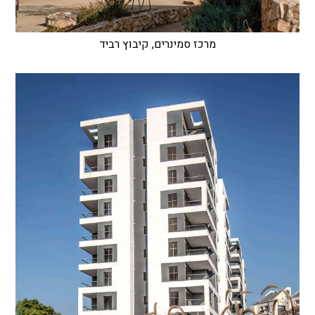
מרכז סמינרים, קיבוץ רביד