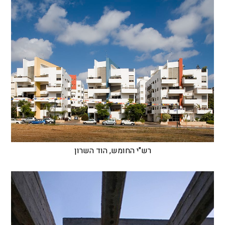
רש"י החומש, הוד השרון