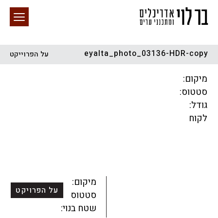
eyalta_photo_03136-HDR-copy
על הפרוייקט
חיפוש באתר
מיקום:
סטטוס:
גודל:
לקוח
הכל
התחדשות עירונית
מגדלים
מגורים
מסחר ומשרדים
ציבורי
קהילתי
תכנון עירוני
לפי מיקום
מיקום:
על הפרויקט
סטטוס:
שטח בנוי: