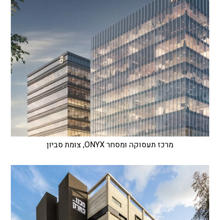
מרכז תעסוקה ומסחר ONYX, צומת סביון