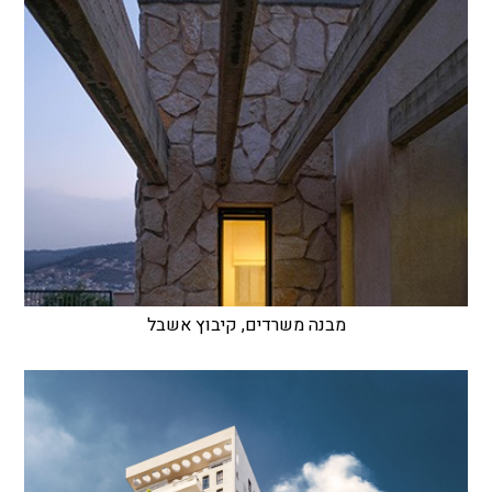
מבנה משרדים, קיבוץ אשבל