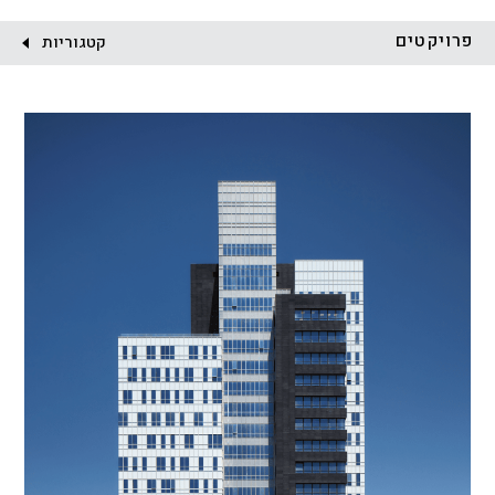
לקוח:
פרויקטים
קטגוריות
הכל
התחדשות עירונית
מגדלים
מגורים
מסחר ומשרדים
ציבורי