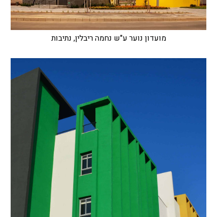
מועדון נוער ע"ש נחמה ריבלין, נתיבות