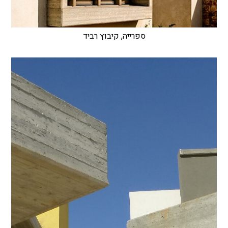
ספרייה, קיבוץ רביד