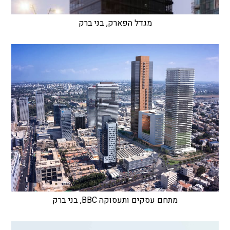
מגדל הפארק, בני ברק
מתחם עסקים ותעסוקה BBC, בני ברק