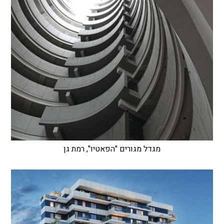
מגדל מגורים "הפאטיו", רמת גן