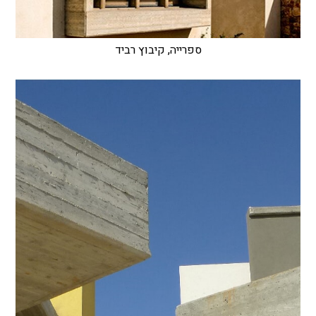
ספרייה, קיבוץ רביד