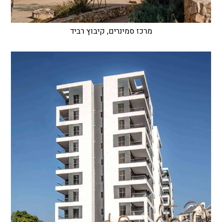
מרכז סמינרים, קיבוץ רביד