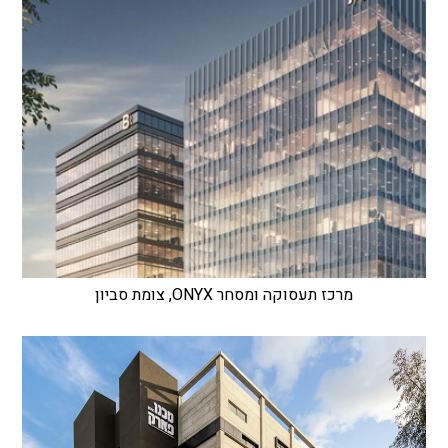
מרכז תעסוקה ומסחר ONYX, צומת סביון