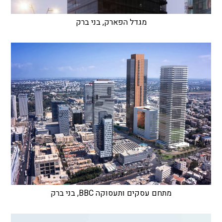
מגדל הפארק, בני ברק
מתחם עסקים ותעסוקה BBC, בני ברק