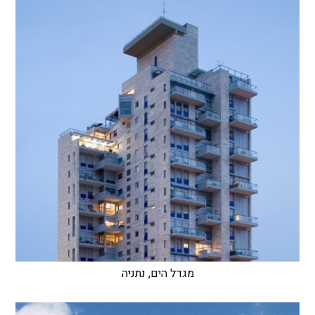
מגדל הים, נתניה