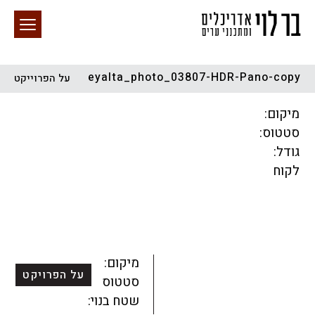
eyalta_photo_03807-HDR-Pano-copy
על הפרוייקט
חיפוש באתר
מיקום:
סטטוס:
גודל:
לקוח
הכל
התחדשות עירונית
מגדלים
מגורים
מסחר ומשרדים
ציבורי
קהילתי
תכנון עירוני
לפי מיקום
מיקום:
על הפרויקט
סטטוס:
שטח בנוי: