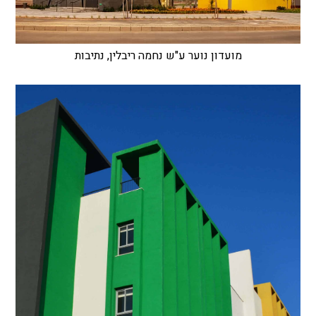
מועדון נוער ע"ש נחמה ריבלין, נתיבות