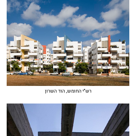
רש"י החומש, הוד השרון