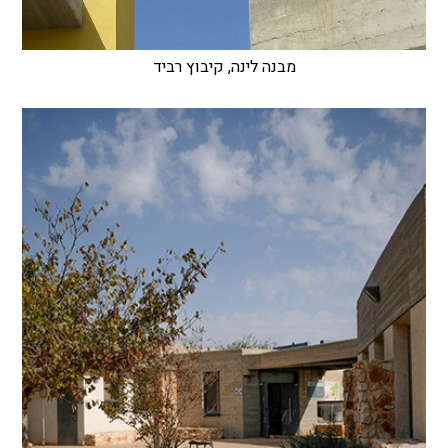
מבנה לינה, קיבוץ רביד