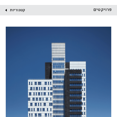
לקוח:
פרויקטים
קטגוריות
הכל
התחדשות עירונית
מגדלים
מגורים
מסחר ומשרדים
ציבורי