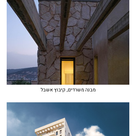
מבנה משרדים, קיבוץ אשבל