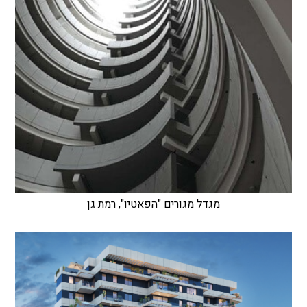
מגדל מגורים "הפאטיו", רמת גן