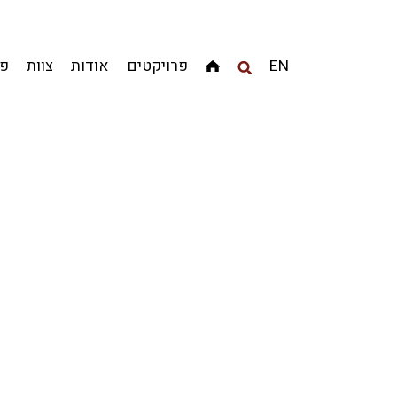
מגדלים
מגורים
מסחר ומשרדים
ציבורי
קהילתי
EN
פרויקטים
אודות
צוות
פר