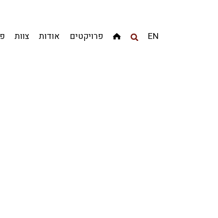
מגדלים
מגורים
מסחר ומשרדים
ציבורי
קהילתי
EN
פרויקטים
אודות
צוות
פר