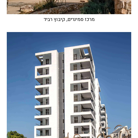
מרכז סמינרים, קיבוץ רביד