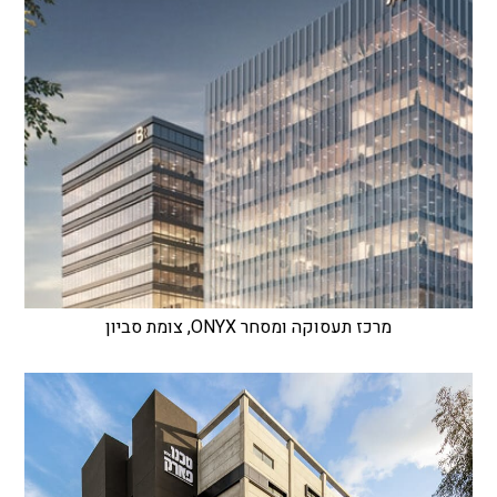
מרכז תעסוקה ומסחר ONYX, צומת סביון