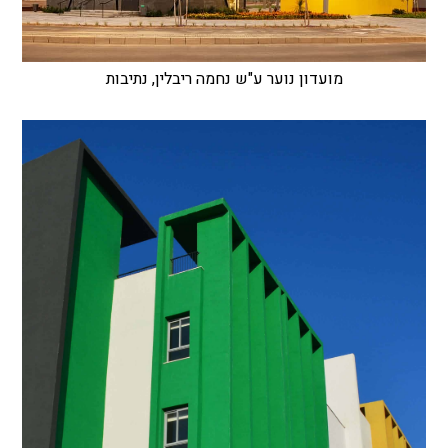
מועדון נוער ע"ש נחמה ריבלין, נתיבות