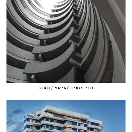
מגדל מגורים "הפאטיו", רמת גן