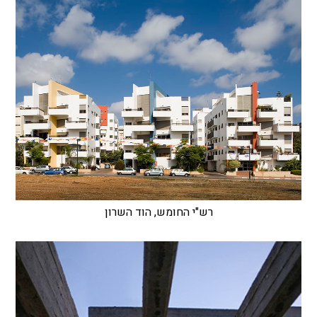
רש"י החומש, הוד השרון