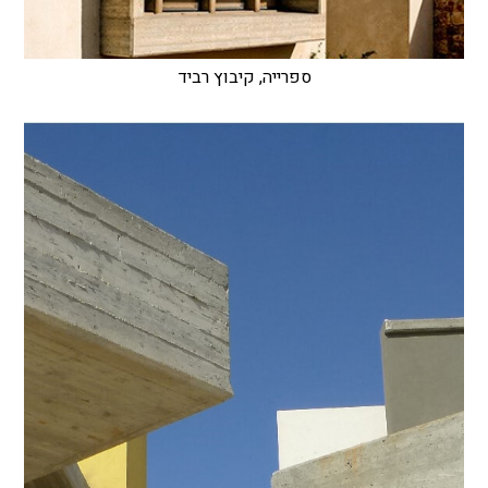
ספרייה, קיבוץ רביד