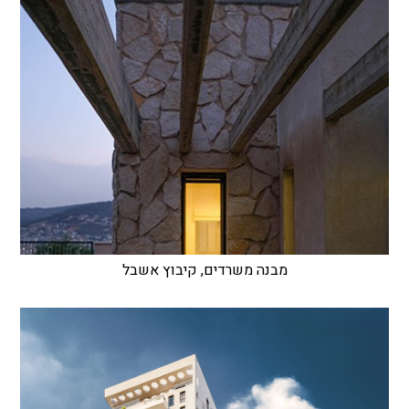
מבנה משרדים, קיבוץ אשבל