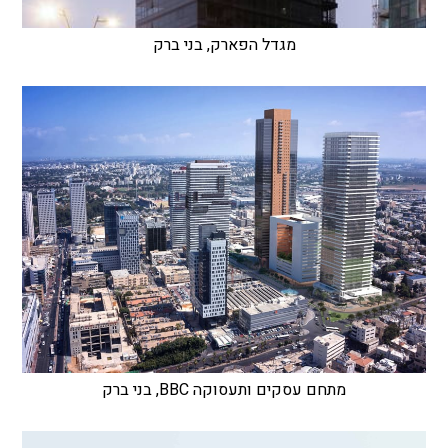
מגדל הפארק, בני ברק
מתחם עסקים ותעסוקה BBC, בני ברק