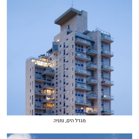
מגדל הים, נתניה