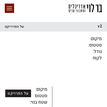
v2
על הפרוייקט
חיפוש באתר
מיקום:
סטטוס:
גודל:
לקוח
הכל
התחדשות עירונית
מגדלים
מגורים
מסחר ומשרדים
ציבורי
קהילתי
תכנון עירוני
לפי מיקום
מיקום:
על הפרויקט
סטטוס:
שטח בנוי: