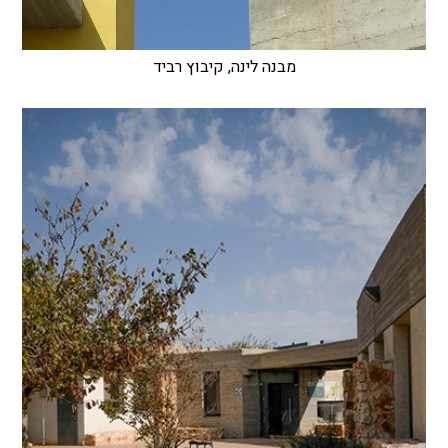
מבנה לינה, קיבוץ רביד