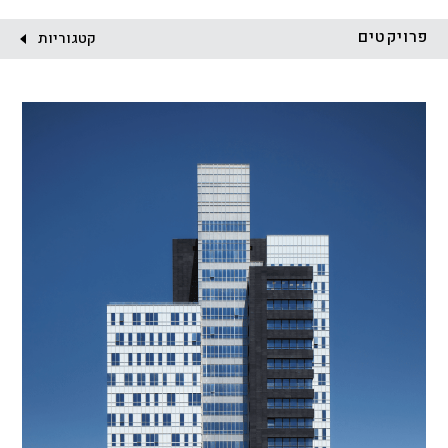
לקוח:
פרויקטים
קטגוריות
הכל
התחדשות עירונית
מגדלים
מגורים
מסחר ומשרדים
ציבורי