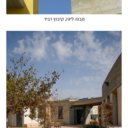
מבנה לינה, קיבוץ רביד