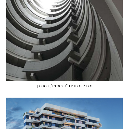
מגדל מגורים "הפאטיו", רמת גן