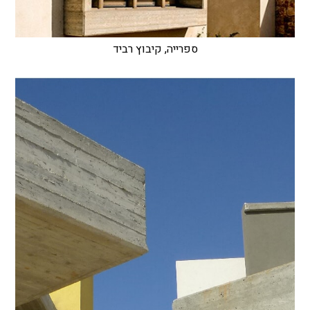
ספרייה, קיבוץ רביד