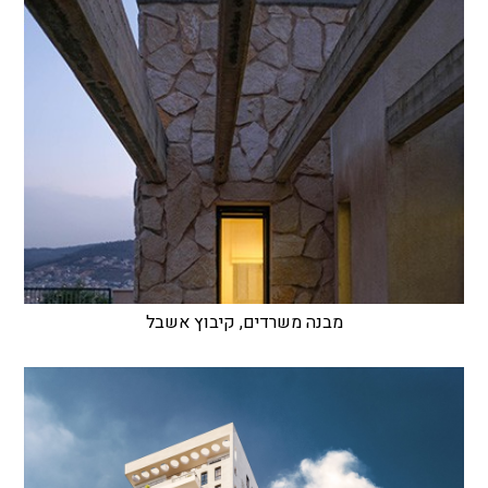
מבנה משרדים, קיבוץ אשבל