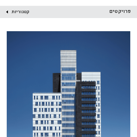
לקוח:
פרויקטים
קטגוריות
הכל
התחדשות עירונית
מגדלים
מגורים
מסחר ומשרדים
ציבורי