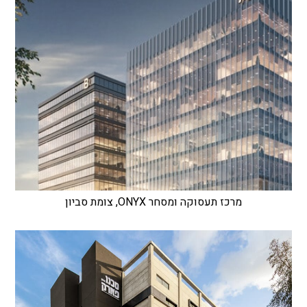
מרכז תעסוקה ומסחר ONYX, צומת סביון