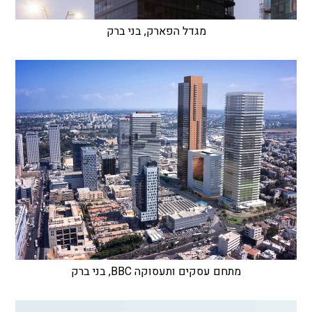
מגדל הפארק, בני ברק
מתחם עסקים ותעסוקה BBC, בני ברק