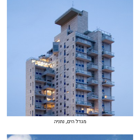
מגדל הים, נתניה