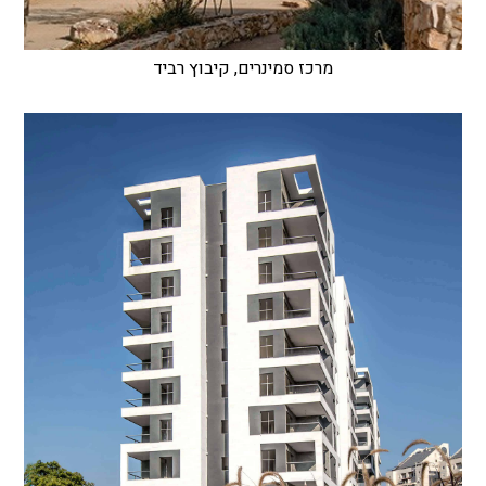
מרכז סמינרים, קיבוץ רביד