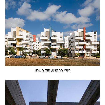
רש"י החומש, הוד השרון