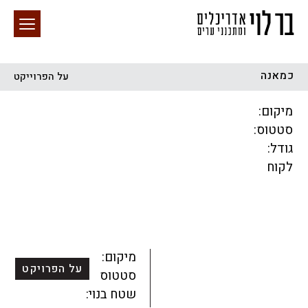
כמאנה
על הפרוייקט
חיפוש באתר
מיקום:
סטטוס:
גודל:
לקוח
הכל
התחדשות עירונית
מגדלים
מגורים
מסחר ומשרדים
ציבורי
קהילתי
תכנון עירוני
לפי מיקום
מיקום:
על הפרויקט
סטטוס:
שטח בנוי: