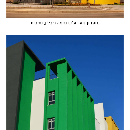
מועדון נוער ע"ש נחמה ריבלין, נתיבות