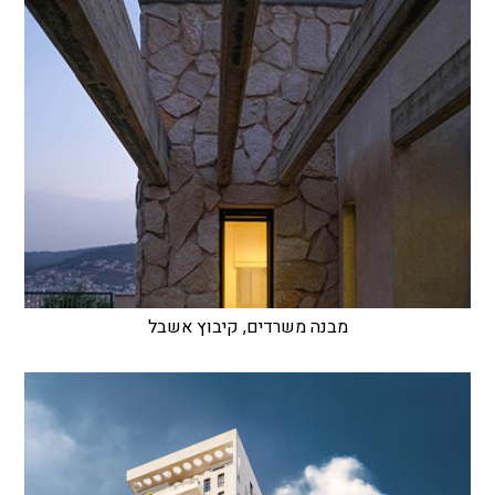
מבנה משרדים, קיבוץ אשבל