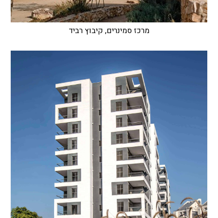
מרכז סמינרים, קיבוץ רביד