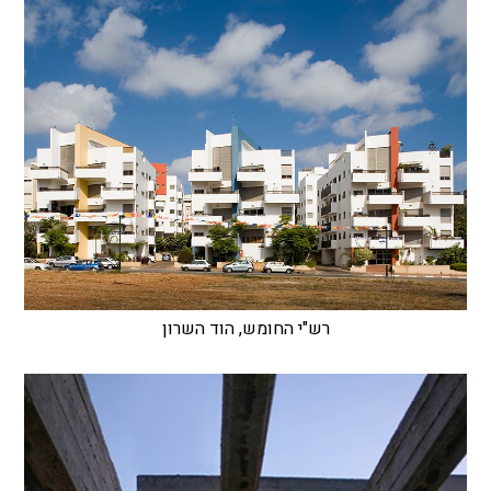
רש"י החומש, הוד השרון