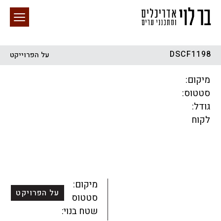
DSCF1198
על הפרוייקט
חיפוש באתר
מיקום:
סטטוס:
גודל:
לקוח
הכל
התחדשות עירונית
מגדלים
מגורים
מסחר ומשרדים
ציבורי
קהילתי
תכנון עירוני
לפי מיקום
מיקום:
על הפרויקט
סטטוס:
שטח בנוי: