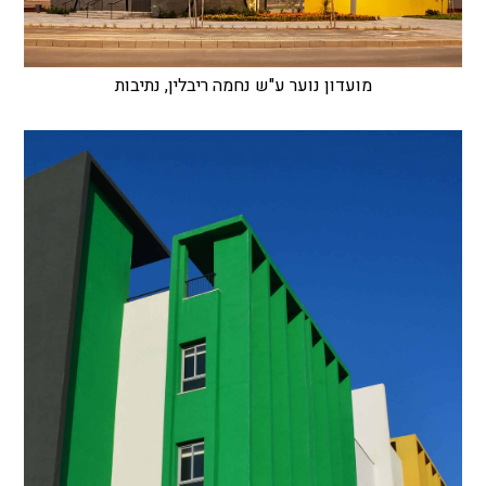
מועדון נוער ע"ש נחמה ריבלין, נתיבות