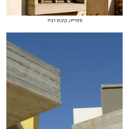
ספרייה, קיבוץ רביד