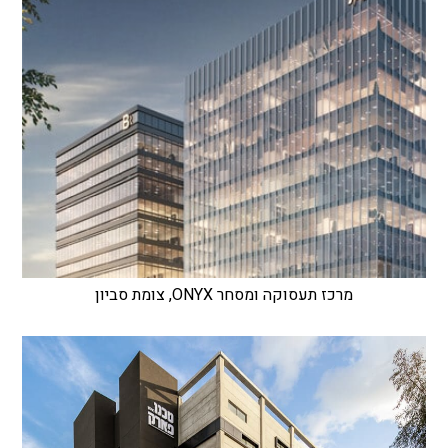
מרכז תעסוקה ומסחר ONYX, צומת סביון