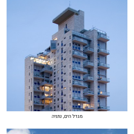
מגדל הים, נתניה