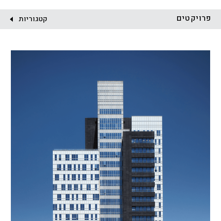
לקוח:
פרויקטים
קטגוריות
הכל
התחדשות עירונית
מגדלים
מגורים
מסחר ומשרדים
ציבורי