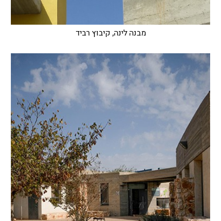
מבנה לינה, קיבוץ רביד