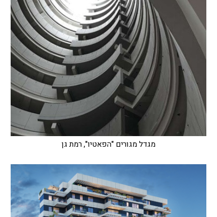
מגדל מגורים "הפאטיו", רמת גן