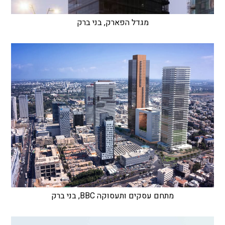
מגדל הפארק, בני ברק
מתחם עסקים ותעסוקה BBC, בני ברק