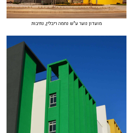
מועדון נוער ע"ש נחמה ריבלין, נתיבות