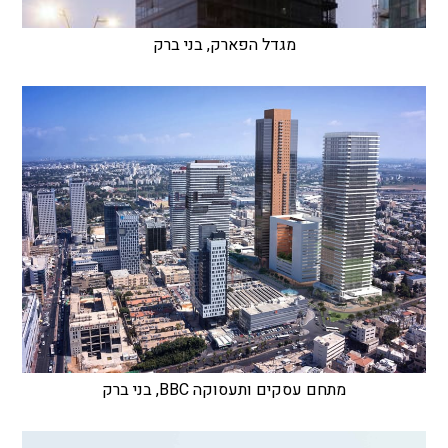
מגדל הפארק, בני ברק
מתחם עסקים ותעסוקה BBC, בני ברק