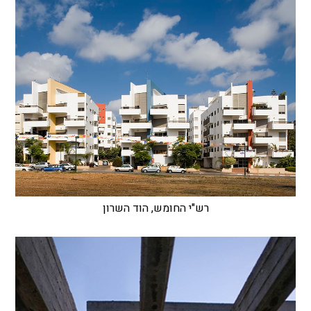
רש"י החומש, הוד השרון