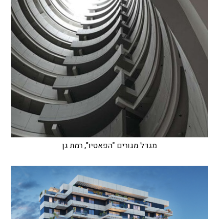
מגדל מגורים "הפאטיו", רמת גן