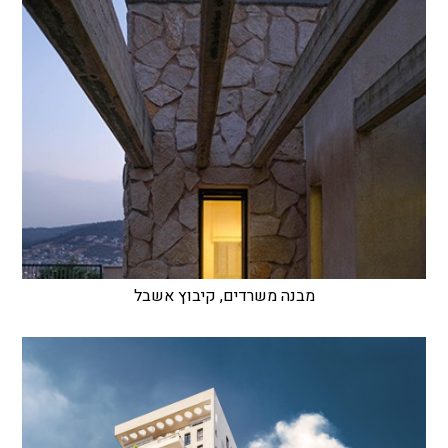
מבנה משרדים, קיבוץ אשבל