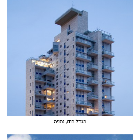
מגדל הים, נתניה