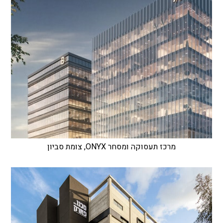
מרכז תעסוקה ומסחר ONYX, צומת סביון