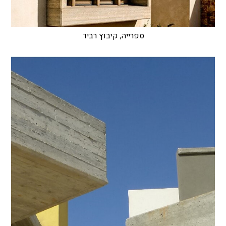
ספרייה, קיבוץ רביד