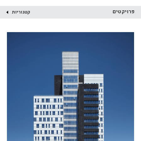
לקוח:
פרויקטים
קטגוריות
הכל
התחדשות עירונית
מגדלים
מגורים
מסחר ומשרדים
ציבורי