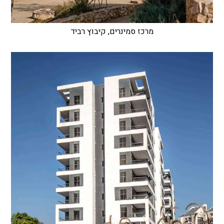
מרכז סמינרים, קיבוץ רביד