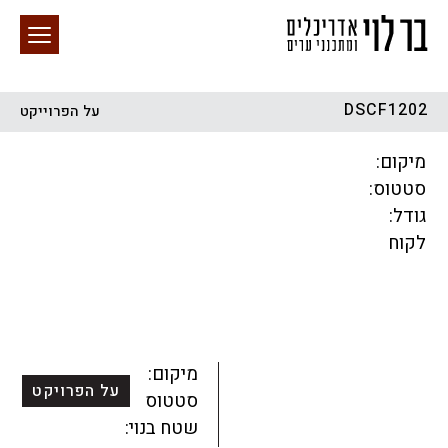
DSCF1202
על הפרוייקט
חיפוש באתר
מיקום:
סטטוס:
גודל:
לקוח
הכל
התחדשות עירונית
מגדלים
מגורים
מסחר ומשרדים
ציבורי
קהילתי
תכנון עירוני
לפי מיקום
מיקום:
על הפרויקט
סטטוס:
שטח בנוי: