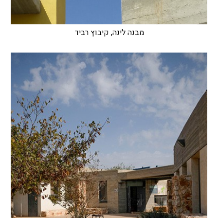
מבנה לינה, קיבוץ רביד