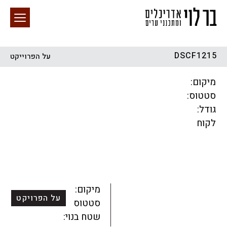
DSCF1215
על הפרוייקט
חיפוש באתר
מיקום:
סטטוס:
גודל:
לקוח
הכל
התחדשות עירונית
מגדלים
מגורים
מסחר ומשרדים
ציבורי
קהילתי
תכנון עירוני
לפי מיקום
מיקום:
על הפרויקט
סטטוס:
שטח בנוי: