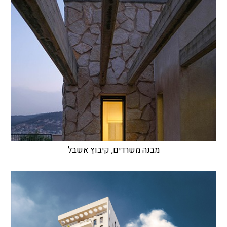
מבנה משרדים, קיבוץ אשבל