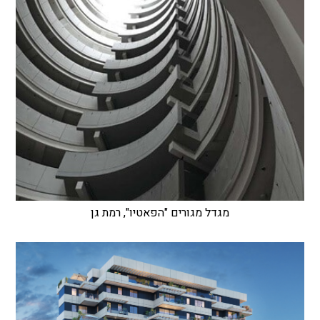
מגדל מגורים "הפאטיו", רמת גן