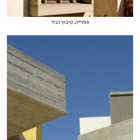
ספרייה, קיבוץ רביד