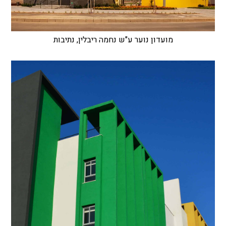
מועדון נוער ע"ש נחמה ריבלין, נתיבות