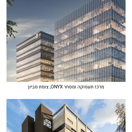
מרכז תעסוקה ומסחר ONYX, צומת סביון