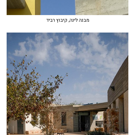
מבנה לינה, קיבוץ רביד