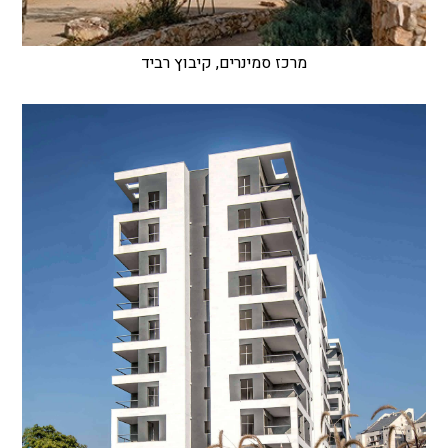
מרכז סמינרים, קיבוץ רביד