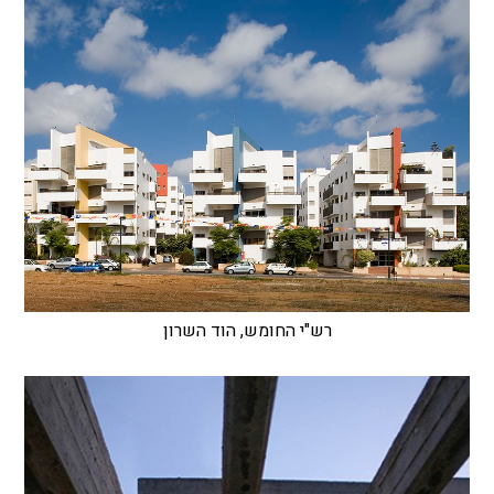
רש"י החומש, הוד השרון