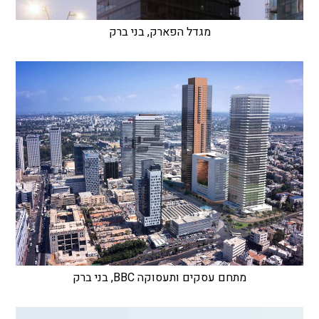
מגדל הפארק, בני ברק
מתחם עסקים ותעסוקה BBC, בני ברק