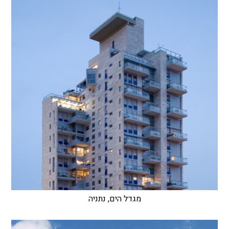
מגדל הים, נתניה