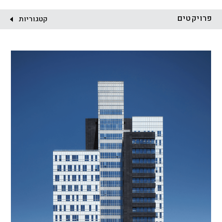
לקוח:
פרויקטים
קטגוריות
הכל
התחדשות עירונית
מגדלים
מגורים
מסחר ומשרדים
ציבורי