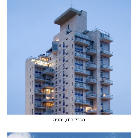
מגדל הים, נתניה