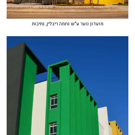
מועדון נוער ע"ש נחמה ריבלין, נתיבות