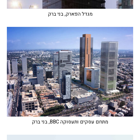
מגדל הפארק, בני ברק
מתחם עסקים ותעסוקה BBC, בני ברק