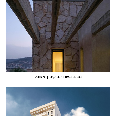
מבנה משרדים, קיבוץ אשבל