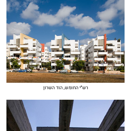
רש"י החומש, הוד השרון