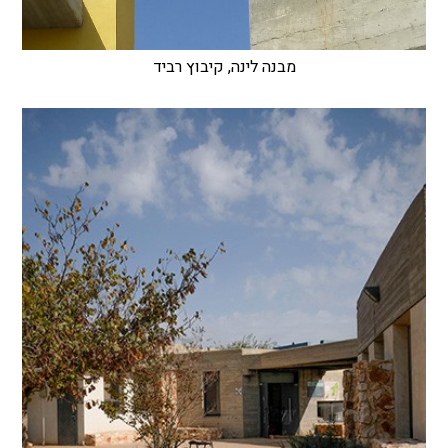
מבנה לינה, קיבוץ רביד