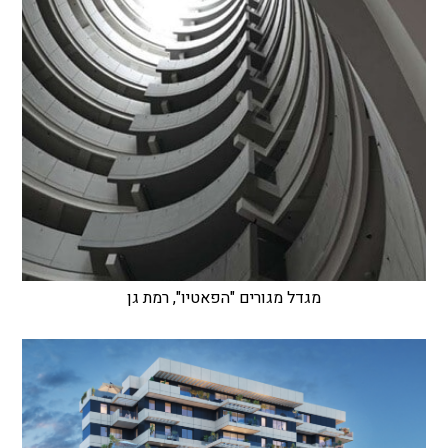
מגדל מגורים "הפאטיו", רמת גן