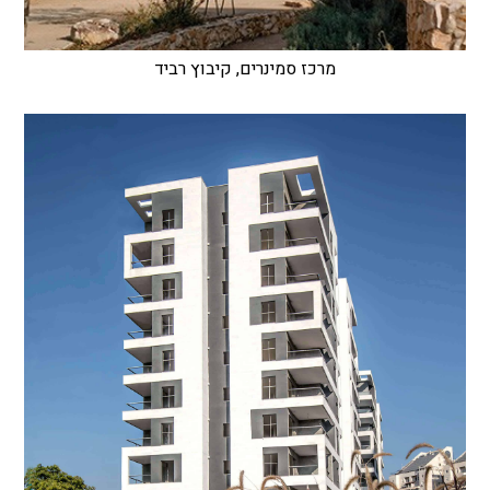
מרכז סמינרים, קיבוץ רביד