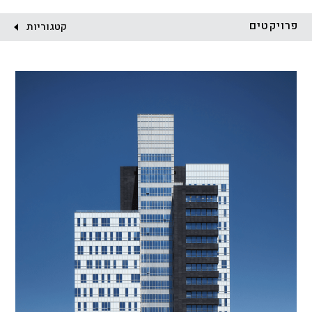
לקוח:
פרויקטים
קטגוריות
הכל
התחדשות עירונית
מגדלים
מגורים
מסחר ומשרדים
ציבורי