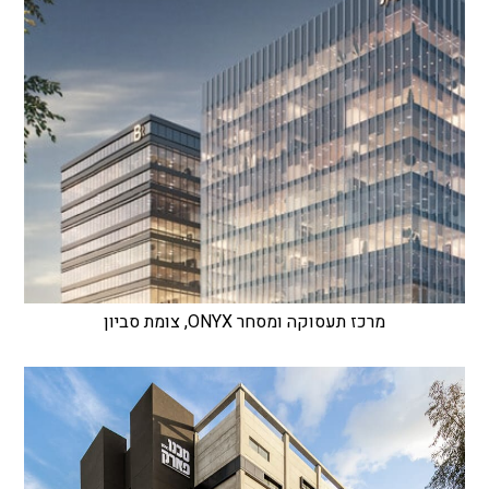
מרכז תעסוקה ומסחר ONYX, צומת סביון