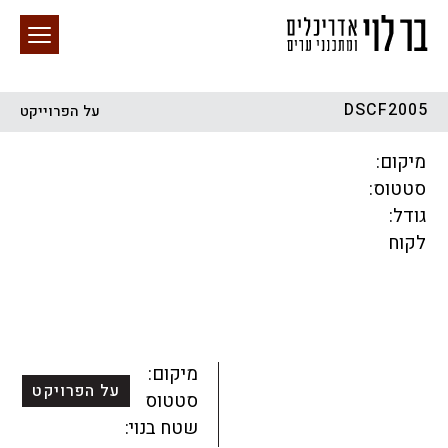
DSCF2005
על הפרוייקט
חיפוש באתר
מיקום:
סטטוס:
גודל:
לקוח
הכל
התחדשות עירונית
מגדלים
מגורים
מסחר ומשרדים
ציבורי
קהילתי
תכנון עירוני
לפי מיקום
מיקום:
על הפרויקט
סטטוס:
שטח בנוי: