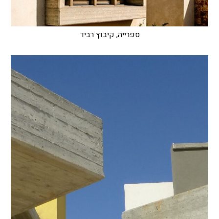
ספרייה, קיבוץ רביד