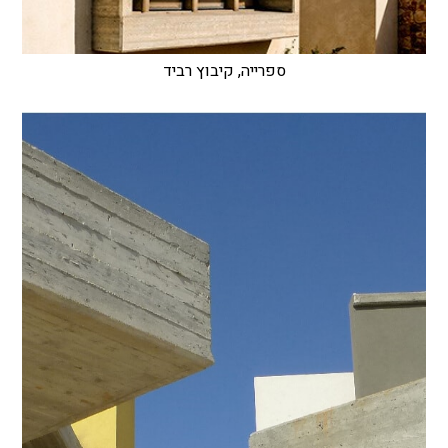
ספרייה, קיבוץ רביד