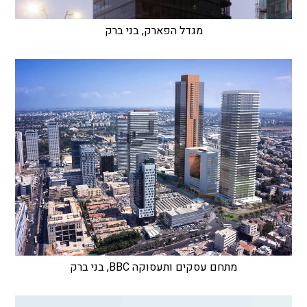
מגדל הפארק, בני ברק
מתחם עסקים ותעסוקה BBC, בני ברק