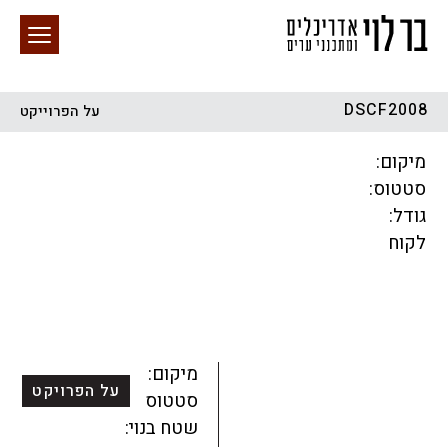
DSCF2008
על הפרוייקט
חיפוש באתר
מיקום:
סטטוס:
גודל:
לקוח
הכל
התחדשות עירונית
מגדלים
מגורים
מסחר ומשרדים
ציבורי
קהילתי
תכנון עירוני
לפי מיקום
מיקום:
על הפרויקט
סטטוס:
שטח בנוי: