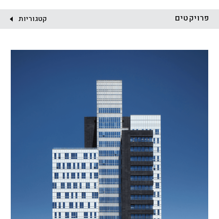
לקוח:
פרויקטים
קטגוריות
הכל
התחדשות עירונית
מגדלים
מגורים
מסחר ומשרדים
ציבורי