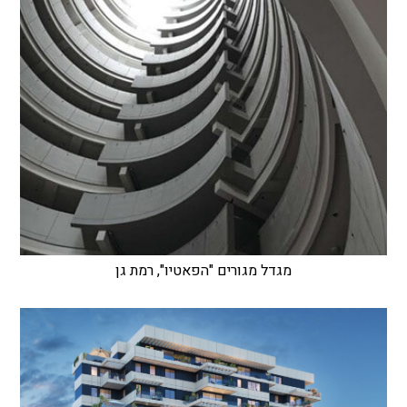
מגדל מגורים "הפאטיו", רמת גן