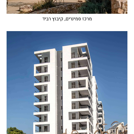
מרכז סמינרים, קיבוץ רביד