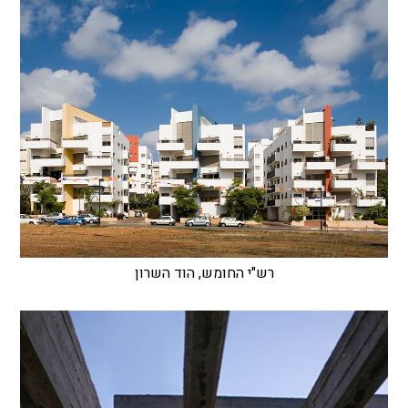
רש"י החומש, הוד השרון