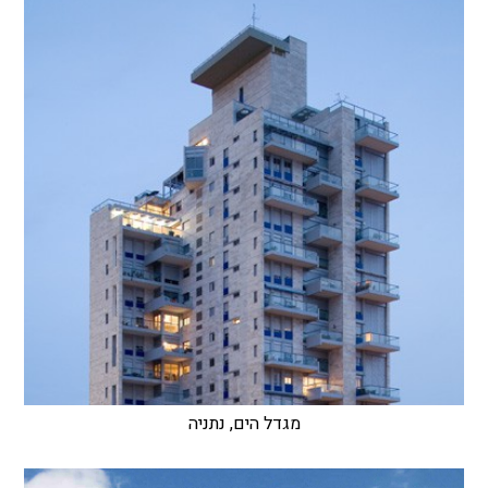
מגדל הים, נתניה