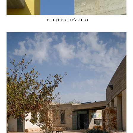
מבנה לינה, קיבוץ רביד