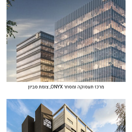
מרכז תעסוקה ומסחר ONYX, צומת סביון