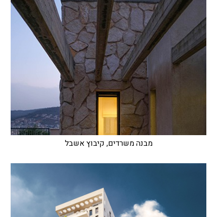
מבנה משרדים, קיבוץ אשבל