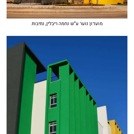
מועדון נוער ע"ש נחמה ריבלין, נתיבות