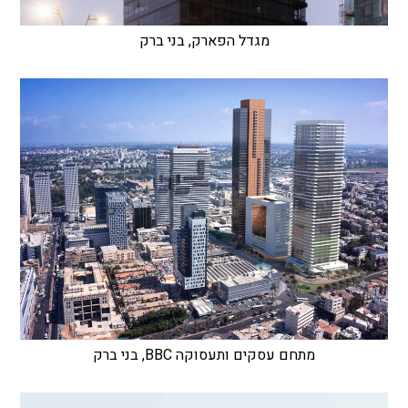
מגדל הפארק, בני ברק
מתחם עסקים ותעסוקה BBC, בני ברק