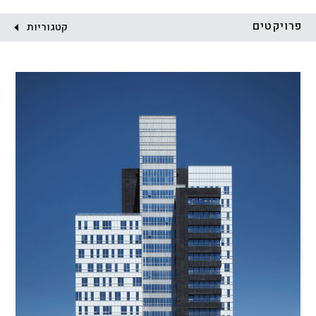
לקוח:
פרויקטים
קטגוריות
הכל
התחדשות עירונית
מגדלים
מגורים
מסחר ומשרדים
ציבורי