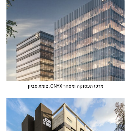
מרכז תעסוקה ומסחר ONYX, צומת סביון