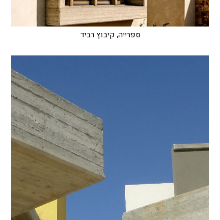
ספרייה, קיבוץ רביד