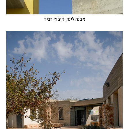
מבנה לינה, קיבוץ רביד