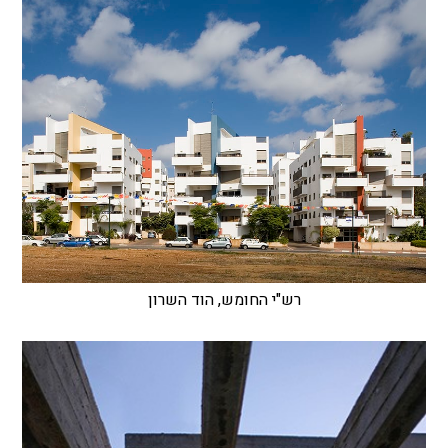
רש"י החומש, הוד השרון