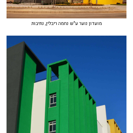
מועדון נוער ע"ש נחמה ריבלין, נתיבות