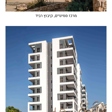
מרכז סמינרים, קיבוץ רביד