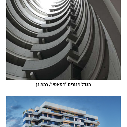
מגדל מגורים "הפאטיו", רמת גן