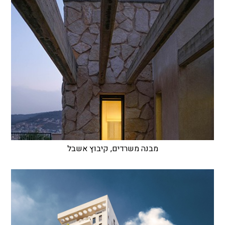
מבנה משרדים, קיבוץ אשבל