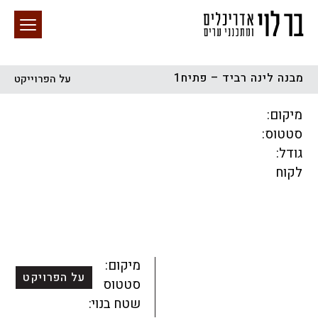
מבנה לינה רביד – פתיח1
על הפרוייקט
חיפוש באתר
מיקום:
סטטוס:
גודל:
לקוח
הכל
התחדשות עירונית
מגדלים
מגורים
מסחר ומשרדים
ציבורי
קהילתי
תכנון עירוני
לפי מיקום
מיקום:
על הפרויקט
סטטוס:
שטח בנוי: