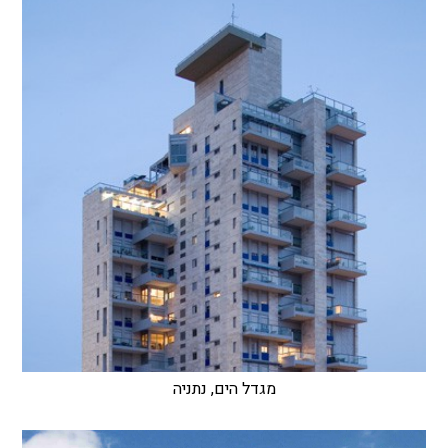
מגדל הים, נתניה