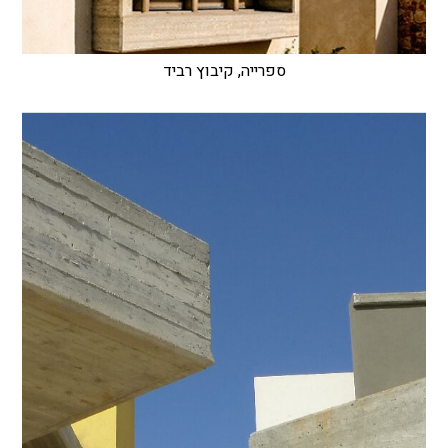
ספרייה, קיבוץ רביד