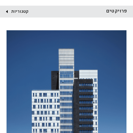
לקוח:
פרויקטים
קטגוריות
הכל
התחדשות עירונית
מגדלים
מגורים
מסחר ומשרדים
ציבורי