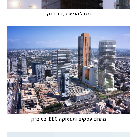
מגדל הפארק, בני ברק
מתחם עסקים ותעסוקה BBC, בני ברק