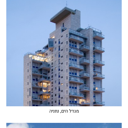
מגדל הים, נתניה