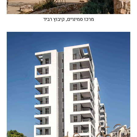
מרכז סמינרים, קיבוץ רביד