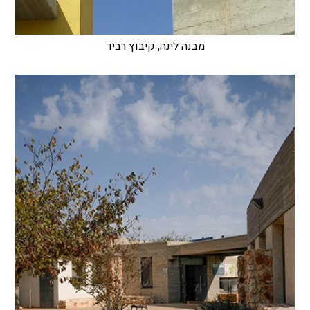
מבנה לינה, קיבוץ רביד