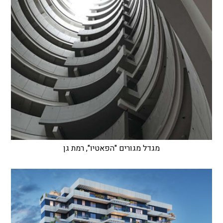
מגדל מגורים "הפאטיו", רמת גן