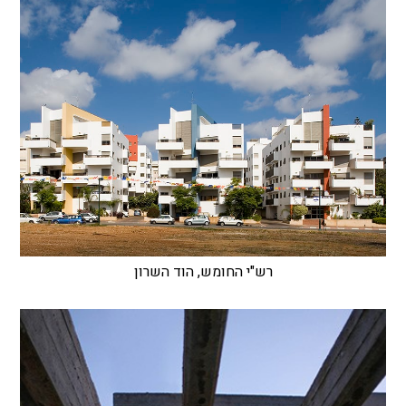
רש"י החומש, הוד השרון