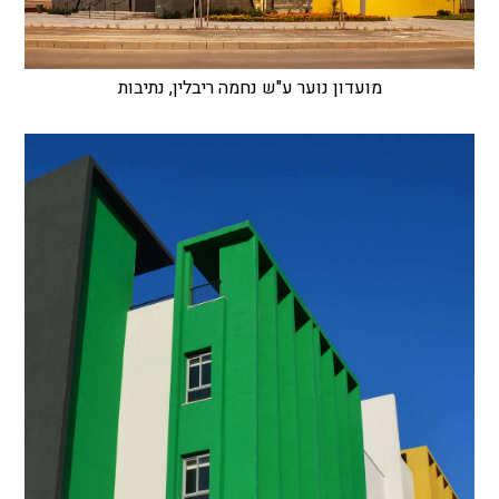
מועדון נוער ע"ש נחמה ריבלין, נתיבות