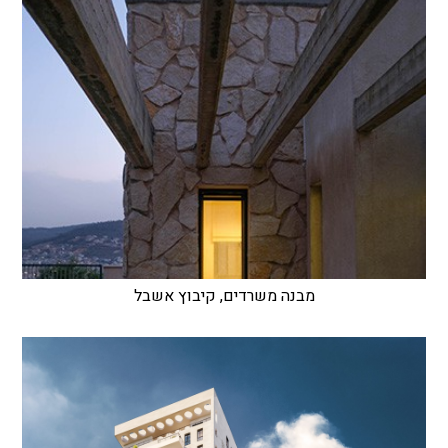
מבנה משרדים, קיבוץ אשבל