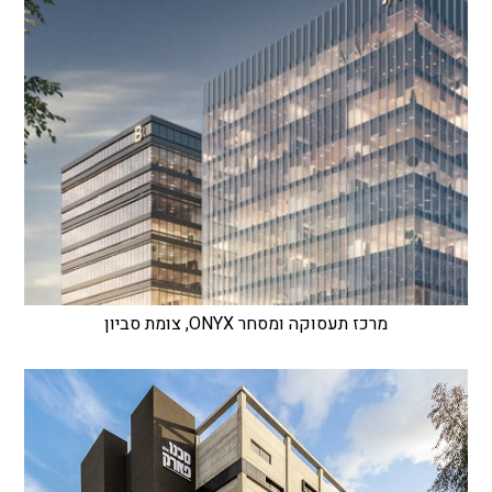
מרכז תעסוקה ומסחר ONYX, צומת סביון