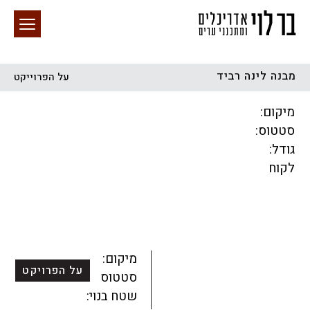
מבנה לינה רביד
על הפרוייקט
חיפוש באתר
מיקום:
סטטוס:
גודל:
לקוח
הכל
התחדשות עירונית
מגדלים
מגורים
מסחר ומשרדים
ציבורי
קהילתי
תכנון עירוני
לפי מיקום
מיקום:
על הפרויקט
סטטוס:
שטח בנוי: