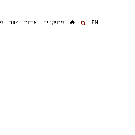
מגדלים
מגורים
מסחר ומשרדים
ציבורי
קהילתי
EN
פרויקטים
אודות
צוות
פר