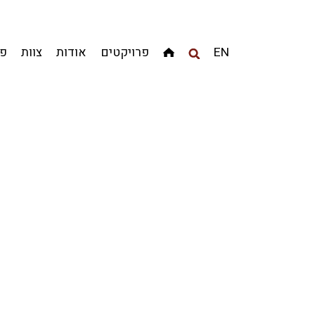
מגדלים
מגורים
מסחר ומשרדים
ציבורי
קהילתי
EN
פרויקטים
אודות
צוות
פר