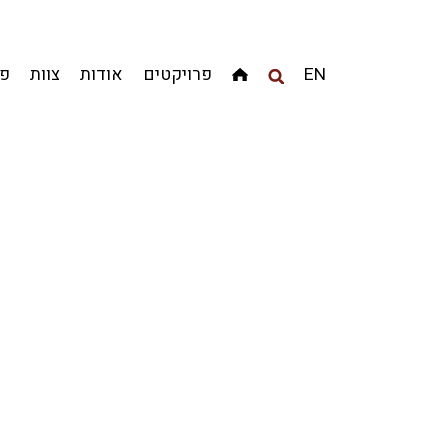
מגדלים
מגורים
מסחר ומשרדים
ציבורי
קהילתי
EN
פרויקטים
אודות
צוות
פר