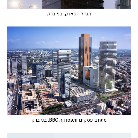
מגדל הפארק, בני ברק
מתחם עסקים ותעסוקה BBC, בני ברק