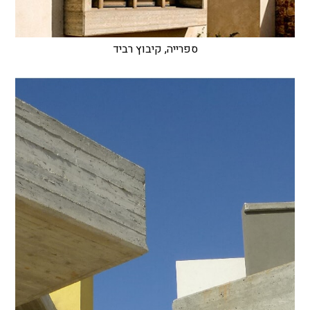
ספרייה, קיבוץ רביד