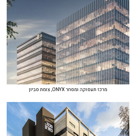
מרכז תעסוקה ומסחר ONYX, צומת סביון