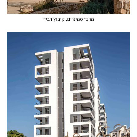
מרכז סמינרים, קיבוץ רביד