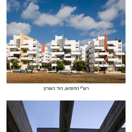
רש"י החומש, הוד השרון