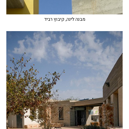
מבנה לינה, קיבוץ רביד