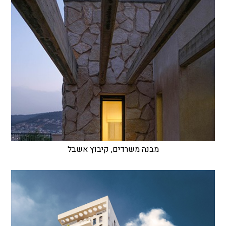
מבנה משרדים, קיבוץ אשבל