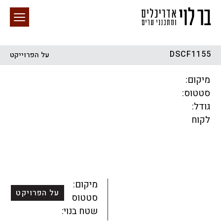
DSCF1155
על הפרוייקט
חיפוש באתר
מיקום:
סטטוס:
גודל:
לקוח
הכל
התחדשות עירונית
מגדלים
מגורים
מסחר ומשרדים
ציבורי
קהילתי
תכנון עירוני
לפי מיקום
מיקום:
על הפרויקט
סטטוס:
שטח בנוי: