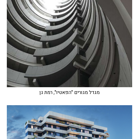
מגדל מגורים "הפאטיו", רמת גן