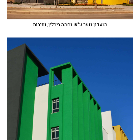
מועדון נוער ע"ש נחמה ריבלין, נתיבות