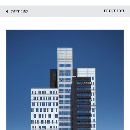
לקוח:
פרויקטים
קטגוריות
הכל
התחדשות עירונית
מגדלים
מגורים
מסחר ומשרדים
ציבורי