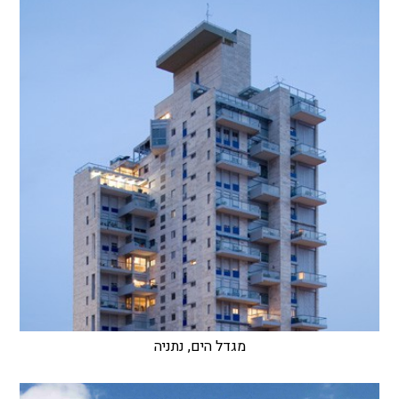
מגדל הים, נתניה